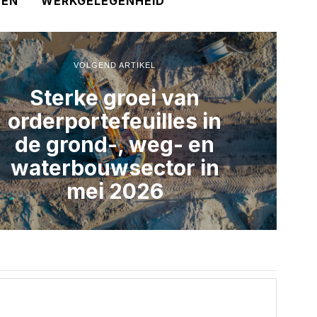
TEN
WERKGELEGENHEID
VOLGEND ARTIKEL
Sterke groei van
orderportefeuilles in
de grond-, weg- en
waterbouwsector in
mei 2026