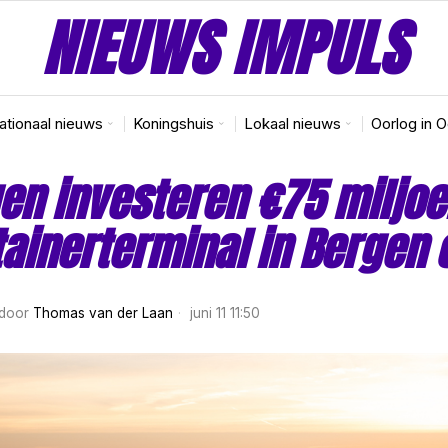
NIEUWS IMPULS
nationaal nieuws
Koningshuis
Lokaal nieuws
Oorlog in 
en investeren €75 miljoe
ainerterminal in Bergen
door
Thomas van der Laan
juni 11 11:50