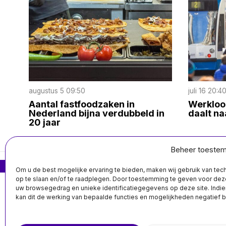
augustus 5 09:50
juli 16 20:4
Aantal fastfoodzaken in
Werkloo
Nederland bijna verdubbeld in
daalt na
20 jaar
Beheer toeste
MIS HET NIET
Om u de best mogelijke ervaring te bieden, maken wij gebruik van te
op te slaan en/of te raadplegen. Door toestemming te geven voor de
EU mikt op
uw browsegedrag en unieke identificatiegegevens op deze site. Indie
goedkeuring 18e
kan dit de werking van bepaalde functies en mogelijkheden negatief 
sanctiepakket
tegen Rusland
ondanks blokkade