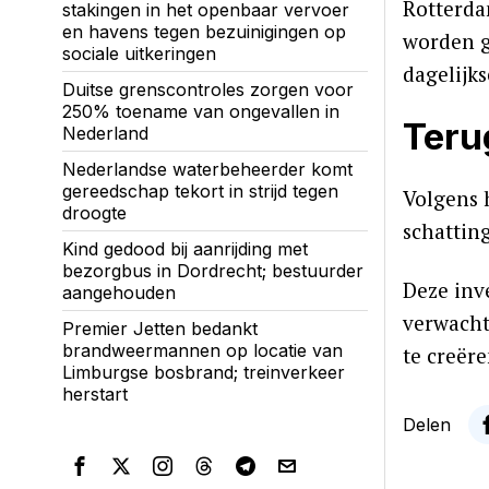
Rotterda
stakingen in het openbaar vervoer
en havens tegen bezuinigingen op
worden g
sociale uitkeringen
dagelijk
Duitse grenscontroles zorgen voor
250% toename van ongevallen in
Teru
Nederland
Nederlandse waterbeheerder komt
gereedschap tekort in strijd tegen
Volgens 
droogte
schattin
Kind gedood bij aanrijding met
bezorgbus in Dordrecht; bestuurder
Deze inv
aangehouden
verwacht
Premier Jetten bedankt
brandweermannen op locatie van
te creër
Limburgse bosbrand; treinverkeer
herstart
Delen