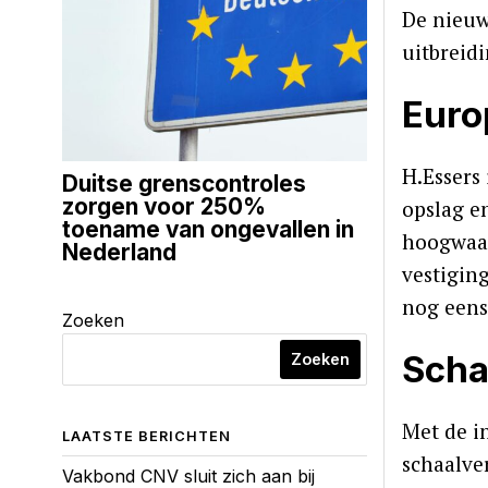
De nieuw
uitbreidi
Euro
H.Essers 
Duitse grenscontroles
zorgen voor 250%
opslag e
toename van ongevallen in
hoogwaar
Nederland
vestigin
nog eens
Zoeken
Scha
Zoeken
Met de i
LAATSTE BERICHTEN
schaalve
Vakbond CNV sluit zich aan bij