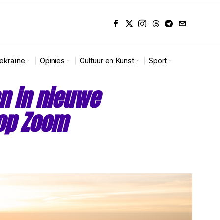
Oekraïne
Opinies
Cultuur en Kunst
Sport
n in nieuwe
 op Zoom