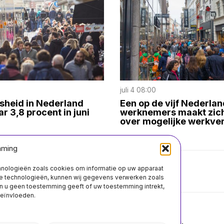
0
juli 4 08:00
sheid in Nederland
Een op de vijf Nederla
ar 3,8 procent in juni
werknemers maakt zic
over mogelijke werkver
mming
chnologieën zoals cookies om informatie op uw apparaat
Over ons
Contact
ze technologieën, kunnen wij gegevens verwerken zoals
n u geen toestemming geeft of uw toestemming intrekt,
beïnvloeden.
©
2026
- Alle rechten voorbehouden.