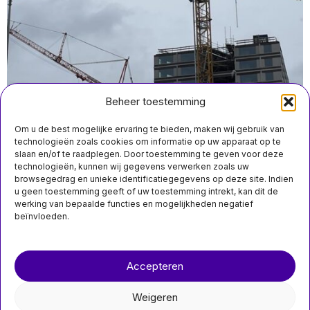
Beheer toestemming
Om u de best mogelijke ervaring te bieden, maken wij gebruik van
technologieën zoals cookies om informatie op uw apparaat op te
slaan en/of te raadplegen. Door toestemming te geven voor deze
technologieën, kunnen wij gegevens verwerken zoals uw
browsegedrag en unieke identificatiegegevens op deze site. Indien
mei 29 12:40
u geen toestemming geeft of uw toestemming intrekt, kan dit de
Minder nieuwe woningen gebouwd in het eerste
werking van bepaalde functies en mogelijkheden negatief
kwartaal van 2026 dan vorig jaar
beïnvloeden.
Over ons
Contact
Accepteren
nieuwsimpuls.online
Weigeren