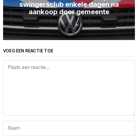
swingersclub enkele dagen na
aankoop door gemeente
VOEG EEN REACTIE TOE