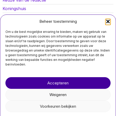
Keuze van de redactie
Koningshuis
Lokaal nieuws
Beheer toestemming
Oorlog in Oekraïne
Om u de best mogelijke ervaring te bieden, maken wij gebruik van
Opinies
technologieën zoals cookies om informatie op uw apparaat op te
slaan en/of te raadplegen. Door toestemming te geven voor deze
Politiek
technologieën, kunnen wij gegevens verwerken zoals uw
browsegedrag en unieke identificatiegegevens op deze site. Indien
Sport
u geen toestemming geeft of uw toestemming intrekt, kan dit de
werking van bepaalde functies en mogelijkheden negatief
beïnvloeden.
Over ons
Contact
MIS HET NIET
Accepteren
nieuwsimpuls.online
Pendelbus Ter Apel
blijft gratis ondanks
Weigeren
bezwaren van
©
2026
- Alle rechten voorbehouden.
minister Keijzer
Voorkeuren bekijken
Keijzer waarschuwt
nieuwsimpuls.online
gemeente over gratis
aanbod De gemeente