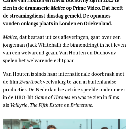
Carice van Houten en David Duchovny zijn in 2025 te
zien in de dramaserie
Malice
op Prime Video. Dat heeft
de streamingdienst dinsdag gemeld. De opnames
vonden onlangs plaats in Londen en Griekenland.
Malice
, dat bestaat uit zes afleveringen, gaat over een
jongeman (Jack Whitehall) die binnendringt in het leven
van een welvarend gezin. Van Houten en Duchovny
spelen het welvarende echtpaar.
Van Houten is sinds haar internationale doorbraak met
de film
Zwartboek
veelvuldig te zien in buitenlandse
producties. De Nederlandse actrice speelde onder meer
in de HBO-hit
Game of Thrones
en was te zien in films
als
Valkyrie
,
The Fifth Estate
en
Brimstone
.