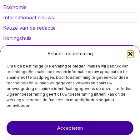
Economie
Internationaal nieuws
Keuze van de redactie
Koningshuis
Lokaal nieuws
Beheer toestemming
Oorlog in Oekraïne
Om u de best mogelijke ervaring te bieden, maken wij gebruik van
Opinies
technologieën zoals cookies om informatie op uw apparaat op te
slaan en/of te raadplegen. Door toestemming te geven voor deze
Politiek
technologieën, kunnen wij gegevens verwerken zoals uw
browsegedrag en unieke identificatiegegevens op deze site. Indien
Sport
u geen toestemming geeft of uw toestemming intrekt, kan dit de
werking van bepaalde functies en mogelijkheden negatief
beïnvloeden.
MIS HET NIET
Over ons
Contact
Consumenten kunnen
telecomcontracten
Accepteren
nieuwsimpuls.online
gemakkelijker
annuleren na