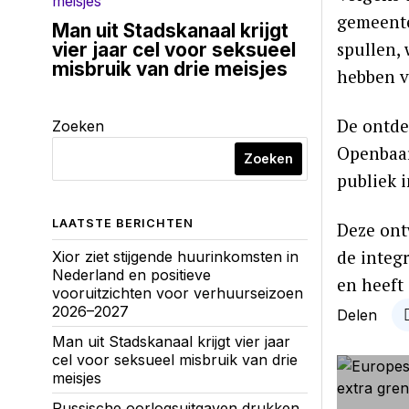
gemeente
Man uit Stadskanaal krijgt
spullen,
vier jaar cel voor seksueel
misbruik van drie meisjes
hebben v
De ontdek
Zoeken
Openbaar
Zoeken
publiek 
LAATSTE BERICHTEN
Deze ont
de integ
Xior ziet stijgende huurinkomsten in
Nederland en positieve
en heeft
vooruitzichten voor verhuurseizoen
2026–2027
Delen
Man uit Stadskanaal krijgt vier jaar
cel voor seksueel misbruik van drie
meisjes
Russische oorlogsuitgaven drukken