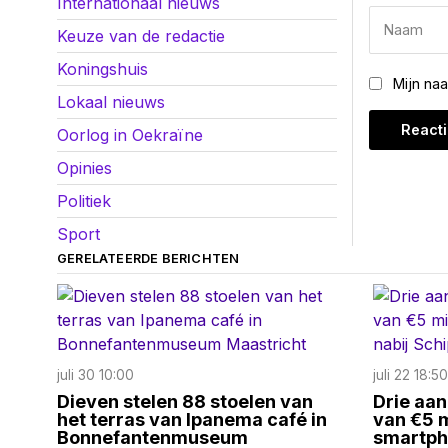
Internationaal nieuws
Keuze van de redactie
Koningshuis
Mijn na
Lokaal nieuws
Oorlog in Oekraïne
Opinies
Politiek
Sport
GERELATEERDE BERICHTEN
juli 30 10:00
juli 22 18:50
Dieven stelen 88 stoelen van
Drie aan
het terras van Ipanema café in
van €5 m
Bonnefantenmuseum
smartph