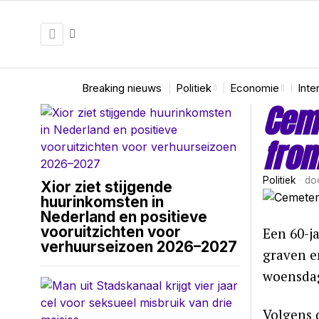
Breaking nieuws
Politiek
Economie
Inte
Ceme
from
Politiek
do
Xior ziet stijgende
huurinkomsten in
Nederland en positieve
vooruitzichten voor
Een 60-j
verhuurseizoen 2026–2027
graven e
woensda
Volgens 