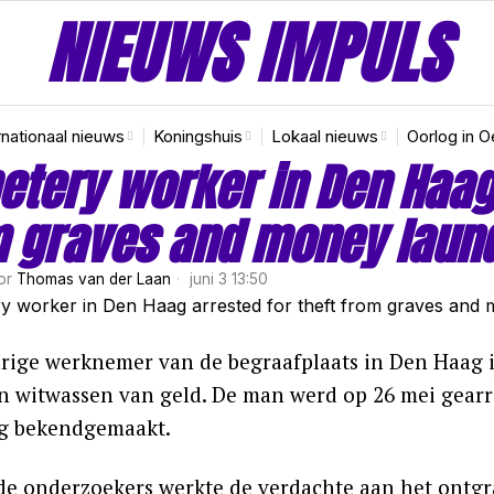
NIEUWS IMPULS
rnationaal nieuws
Koningshuis
Lokaal nieuws
Oorlog in O
tery worker in Den Haag 
 graves and money laun
or
Thomas van der Laan
juni 3 13:50
arige werknemer van de begraafplaats in Den Haag i
n witwassen van geld. De man werd op 26 mei gearre
g bekendgemaakt.
de onderzoekers werkte de verdachte aan het ontg