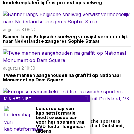
kentekenplaten tijdens protest op snelweg
augustus 3 09:20
Banner langs Belgische snelweg verwijst vermoedelijk
naar Nederlandse zangeres Sophie Straat
augustus 2 10:50
Twee mannen aangehouden na graffiti op Nationaal
Monument op Dam Square
MIS HET NIET
Leiderschap van
kabinetsformatie
juli 30 15:25
biedt excuses aan
Europese gymnastiekbond laat Russische sporters
voor het noemen van
weer toe met vlag en volkslied; protest uit Duitsland,
VVD-leider leugenaar
VK en Zweden
tijdens