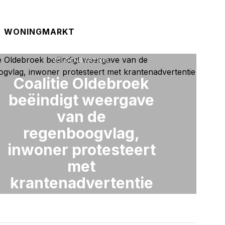
WONINGMARKT
VOLGEND ARTIKEL
Coalitie Oldebroek
beëindigt weergave
van de
regenboogvlag,
inwoner protesteert
met
krantenadvertentie