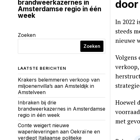
door
brandweerkazernes in
Amsterdamse regio in één
week
In 2022 
steeds m
Zoeken
nieuwe w
Zoeken
Volgens 
verkoop, 
LAATSTE BERICHTEN
herstruc
Krakers belemmeren verkoop van
strategie
miljoenenvilla’s aan Amsteldijk in
Amstelveen
Hoewel d
Inbraken bij drie
brandweerkazernes in Amsterdamse
voorraad
regio in één week
met gevo
Conte weigert nieuwe
wapenleveringen aan Oekraïne en
verdiept Italiaanse politieke