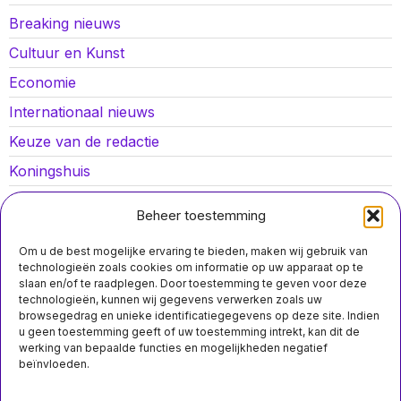
Breaking nieuws
Cultuur en Kunst
Economie
Internationaal nieuws
Keuze van de redactie
Koningshuis
Lokaal nieuws
Beheer toestemming
Oorlog in Oekraïne
Om u de best mogelijke ervaring te bieden, maken wij gebruik van
Opinies
technologieën zoals cookies om informatie op uw apparaat op te
slaan en/of te raadplegen. Door toestemming te geven voor deze
Politiek
technologieën, kunnen wij gegevens verwerken zoals uw
browsegedrag en unieke identificatiegegevens op deze site. Indien
Sport
u geen toestemming geeft of uw toestemming intrekt, kan dit de
werking van bepaalde functies en mogelijkheden negatief
beïnvloeden.
MIS HET NIET
Twee Schiphol-
Over ons
Contact