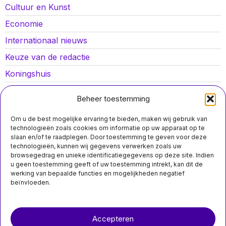
Cultuur en Kunst
Economie
Internationaal nieuws
Keuze van de redactie
Koningshuis
Lokaal nieuws
Beheer toestemming
Oorlog in Oekraïne
Om u de best mogelijke ervaring te bieden, maken wij gebruik van
Opinies
technologieën zoals cookies om informatie op uw apparaat op te
slaan en/of te raadplegen. Door toestemming te geven voor deze
Politiek
technologieën, kunnen wij gegevens verwerken zoals uw
browsegedrag en unieke identificatiegegevens op deze site. Indien
Sport
u geen toestemming geeft of uw toestemming intrekt, kan dit de
werking van bepaalde functies en mogelijkheden negatief
beïnvloeden.
Over ons
Contact
Accepteren
nieuwsimpuls.online