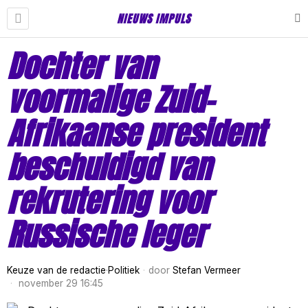
NIEUWS IMPULS
Dochter van
voormalige Zuid-
Afrikaanse president
beschuldigd van
rekrutering voor
Russische leger
Keuze van de redactie
·
Politiek
door
Stefan Vermeer
november 29 16:45