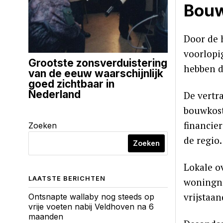
Bouw
Door de 
voorlopi
Grootste zonsverduistering
hebben d
van de eeuw waarschijnlijk
goed zichtbaar in
Nederland
De vertr
bouwkost
financie
Zoeken
de regio.
Zoeken
Lokale o
LAATSTE BERICHTEN
woningno
vrijstaa
Ontsnapte wallaby nog steeds op
vrije voeten nabij Veldhoven na 6
maanden