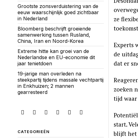
Desondan
Grootste zonsverduistering van de
overwege
eeuw waarschijnlijk goed zichtbaar
ze flexi
in Nederland
toekomst
Bloomberg beschrijft groeiende
samenwerking tussen Rusland,
China, Iran en Noord-Korea
Experts 
Extreme hitte kan groei van de
de uitda
Nederlandse en EU-economie dit
dat er s
jaar tenietdoen
19-jarige man overleden na
Reageren
steekpartij tijdens massale vechtpartij
in Enkhuizen; 2 mannen
zoeken n
gearresteerd
tijd waa
Potentië
start. Ve
CATEGORIEËN
blijft h