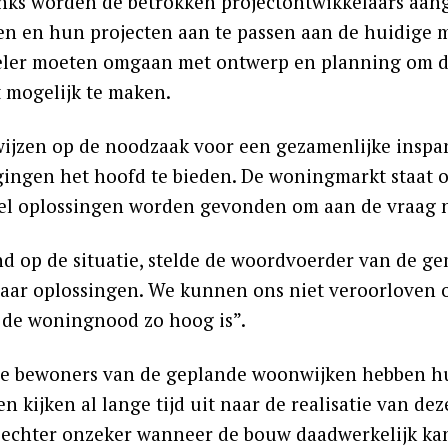
ks worden de betrokken projectontwikkelaars aan
n en hun projecten aan te passen aan de huidige 
beler moeten omgaan met ontwerp en planning om de
 mogelijk te maken.
wijzen op de noodzaak voor een gezamenlijke insp
gingen het hoofd te bieden. De woningmarkt staat o
nel oplossingen worden gevonden om aan de vraag 
d op de situatie, stelde de woordvoerder van de gem
aar oplossingen. We kunnen ons niet veroorloven om 
r de woningnood zo hoog is”.
le bewoners van de geplande woonwijken hebben hun
len kijken al lange tijd uit naar de realisatie van d
et echter onzeker wanneer de bouw daadwerkelijk ka