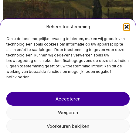
Beheer toestemming
Om u de best mogelijke ervaring te bieden, maken wij gebruik van
technologieën zoals cookies om informatie op uw apparaat op te
slaan en/of te raadplegen. Door toestemming te geven voor deze
technologieën, kunnen wij gegevens verwerken zoals uw
maart 30 11:10
browsegedrag en unieke identificatiegegevens op deze site. Indien
Van Gogh’s gestolen schilderij Lentetuin keert na zes
u geen toestemming geeft of uw toestemming intrekt, kan dit de
jaar terug in Groninger Museum
werking van bepaalde functies en mogelijkheden negatief
beïnvloeden.
Over ons
Contact
MIS HET NIET
Accepteren
nieuwsimpuls.online
Joodse groepen
geschokt door
Weigeren
Nederlandse minister
©
2026
- Alle rechten voorbehouden.
die komst Kanye
West niet blokkeert
Voorkeuren bekijken
nieuwsimpuls.online
De Nederlandse minister