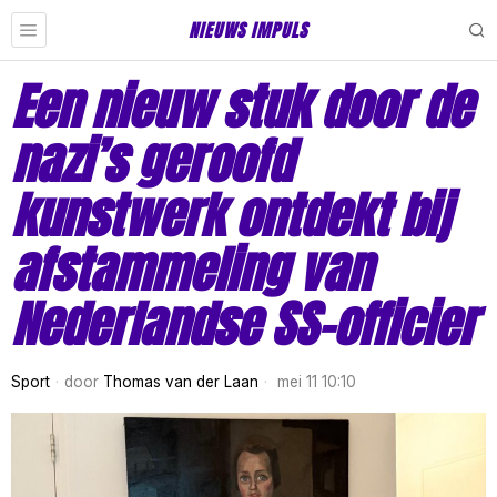
NIEUWS IMPULS
Een nieuw stuk door de
nazi’s geroofd
kunstwerk ontdekt bij
afstammeling van
Nederlandse SS-officier
Sport
door
Thomas van der Laan
mei 11 10:10