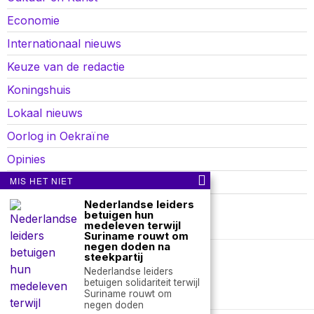
Economie
Internationaal nieuws
Keuze van de redactie
Koningshuis
Lokaal nieuws
Oorlog in Oekraïne
Opinies
MIS HET NIET
Politiek
Nederlandse leiders
Sport
betuigen hun
medeleven terwijl
Suriname rouwt om
negen doden na
steekpartij
Over ons
Contact
Nederlandse leiders
betuigen solidariteit terwijl
Suriname rouwt om
nieuwsimpuls.online
negen doden