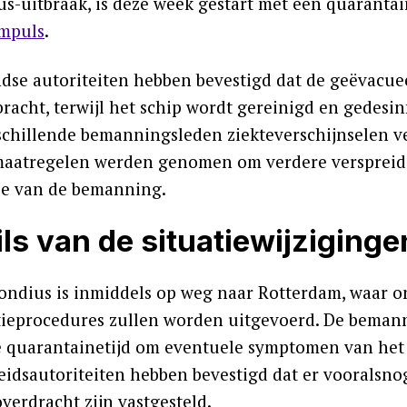
us-uitbraak, is deze week gestart met een quarantai
mpuls
.
dse autoriteiten hebben bevestigd dat de geëvacu
racht, terwijl het schip wordt gereinigd en gedesin
schillende bemanningsleden ziekteverschijnselen ve
maatregelen werden genomen om verdere verspreid
tie van de bemanning.
ils van de situatiewijziginge
ndius is inmiddels op weg naar Rotterdam, waar o
tieprocedures zullen worden uitgevoerd. De bemann
e quarantainetijd om eventuele symptomen van het 
idsautoriteiten hebben bevestigd dat er vooralsno
verdracht zijn vastgesteld.