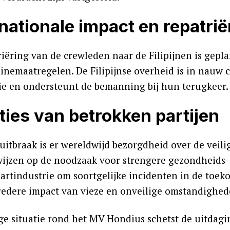
rnationale impact en repatrië
riëring van de crewleden naar de Filipijnen is gepl
inemaatregelen. De Filipijnse overheid is in nauw 
tie en ondersteunt de bemanning bij hun terugkeer.
ties van betrokken partijen
 uitbraak is er wereldwijd bezorgdheid over de vei
wijzen op de noodzaak voor strengere gezondheids-
artindustrie om soortgelijke incidenten in de toek
redere impact van vieze en onveilige omstandighede
ge situatie rond het MV Hondius schetst de uitdag