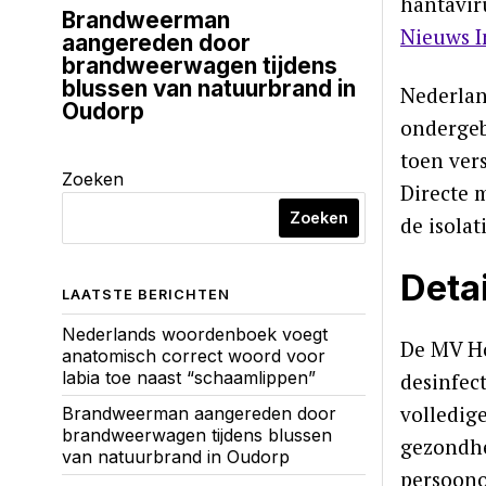
hantavir
Brandweerman
Nieuws I
aangereden door
brandweerwagen tijdens
blussen van natuurbrand in
Nederlan
Oudorp
ondergeb
toen ver
Zoeken
Directe 
Zoeken
de isola
Deta
LAATSTE BERICHTEN
Nederlands woordenboek voegt
De MV Ho
anatomisch correct woord voor
labia toe naast “schaamlippen”
desinfec
volledig
Brandweerman aangereden door
brandweerwagen tijdens blussen
gezondhe
van natuurbrand in Oudorp
persoono