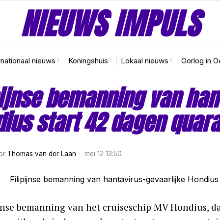
NIEUWS IMPULS
rnationaal nieuws
Koningshuis
Lokaal nieuws
Oorlog in O
pijnse bemanning van han
ius start 42 dagen quara
or
Thomas van der Laan
mei 12 13:50
ijnse bemanning van het cruiseschip MV Hondius, da