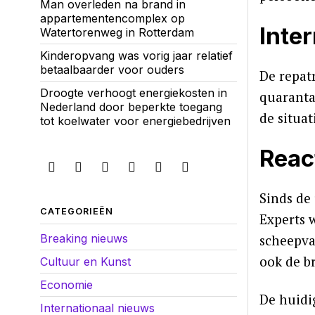
Man overleden na brand in
appartementencomplex op
Inte
Watertorenweg in Rotterdam
Kinderopvang was vorig jaar relatief
betaalbaarder voor ouders
De repat
Droogte verhoogt energiekosten in
quaranta
Nederland door beperkte toegang
de situa
tot koelwater voor energiebedrijven
Reac
Sinds de
CATEGORIEËN
Experts 
Breaking nieuws
scheepva
ook de b
Cultuur en Kunst
Economie
De huidi
Internationaal nieuws