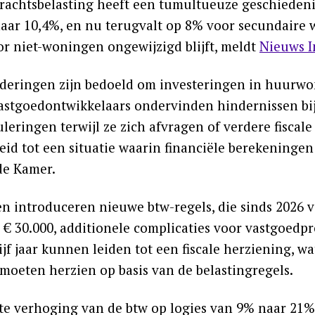
rachtsbelasting heeft een tumultueuze geschiedenis
aar 10,4%, en nu terugvalt op 8% voor secundaire wo
oor niet-woningen ongewijzigd blijft, meldt
Nieuws I
deringen zijn bedoeld om investeringen in huurwoni
vastgoedontwikkelaars ondervinden hindernissen bij
leringen terwijl ze zich afvragen of verdere fiscal
eid tot een situatie waarin financiële berekeningen 
e Kamer.
n introduceren nieuwe btw-regels, die sinds 2026 v
 € 30.000, additionele complicaties voor vastgoedpr
ijf jaar kunnen leiden tot een fiscale herziening, 
moeten herzien op basis van de belastingregels.
te verhoging van de btw op logies van 9% naar 21% 