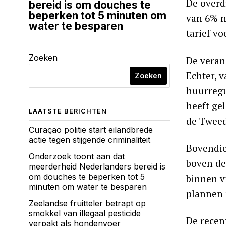
De overd
bereid is om douches te
beperken tot 5 minuten om
van 6% n
water te besparen
tarief v
Zoeken
De veran
Echter, 
Zoeken
huurregu
heeft gel
LAATSTE BERICHTEN
de Tweed
Curaçao politie start eilandbrede
actie tegen stijgende criminaliteit
Bovendie
Onderzoek toont aan dat
boven de
meerderheid Nederlanders bereid is
om douches te beperken tot 5
binnen v
minuten om water te besparen
plannen 
Zeelandse fruitteler betrapt op
smokkel van illegaal pesticide
De recen
verpakt als hondenvoer