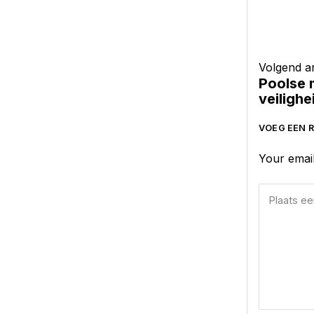
Volgend ar
Poolse 
veilighe
VOEG EEN R
Your email