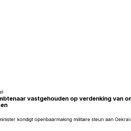
el
ambtenaar vastgehouden op verdenking van omk
sen