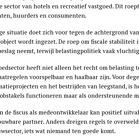
 sector van hotels en recreatief vastgoed. Dit roep
nten, huurders en consumenten.
ge situatie doet zich voor tegen de achtergrond va
object wordt ingezet. De roep om fiscale stabiliteit
beslag neemt, terwijl belastingpolitiek vaak vluchtig 
oedsector heeft niet alleen het recht om belasting 
maatregelen voorspelbaar en haalbaar zijn. Voor deg
atieprojecten en het bestrijden van leegstand, is he
 obstakels functioneren maar als ondersteunende m
n de fiscus als medeontwikkelaar kan positief uitval
ouwbare partner. Anders dreigen regels te overweldi
uwsector, iets wat niemand ten goede komt.