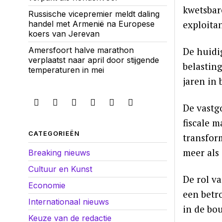
kwetsbare
Russische vicepremier meldt daling
exploita
handel met Armenië na Europese
koers van Jerevan
De huidi
Amersfoort halve marathon
verplaatst naar april door stijgende
belasting
temperaturen in mei
jaren in 
De vastg
fiscale 
CATEGORIEËN
transform
meer als
Breaking nieuws
Cultuur en Kunst
De rol va
Economie
een betr
Internationaal nieuws
in de bo
Keuze van de redactie