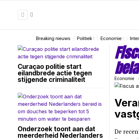
Breaking nieuws
Politiek
Economie
Inte
Fisc
bela
Curaçao politie start
eilandbrede actie tegen
stijgende criminaliteit
Economie
Vera
vast
Onderzoek toont aan dat
De recen
meerderheid Nederlanders