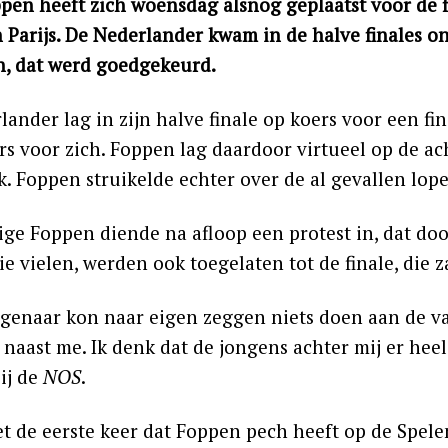
pen heeft zich woensdag alsnog geplaatst voor de f
n Parijs. De Nederlander kwam in de halve finales o
in, dat werd goedgekeurd.
ander lag in zijn halve finale op koers voor een fin
rs voor zich. Foppen lag daardoor virtueel op de ac
k. Foppen struikelde echter over de al gevallen lope
rige Foppen diende na afloop een protest in, dat do
ie vielen, werden ook toegelaten tot de finale, die
genaar kon naar eigen zeggen niets doen aan de val
naast me. Ik denk dat de jongens achter mij er heel
ij de
NOS
.
et de eerste keer dat Foppen pech heeft op de Spelen