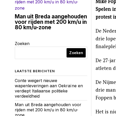
Mike Fop
Spelen i
Man uit Breda aangehouden
protest 
voor rijden met 200 km/u in
80 km/u-zone
De Nederl
drie lope
Zoeken
finaleple
Zoeken
De 27-ja
atleten d
LAATSTE BERICHTEN
Conte weigert nieuwe
De Nijme
wapenleveringen aan Oekraïne en
drie man 
verdiept Italiaanse politieke
verdeeldheid
Foppen b
Man uit Breda aangehouden voor
rijden met 200 km/u in 80 km/u-
Het is ni
zone