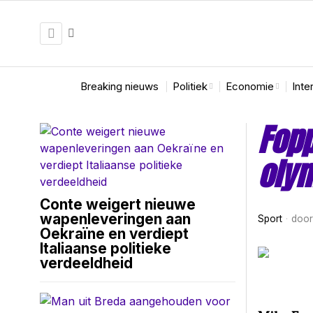
Breaking nieuws
Politiek
Economie
Inte
Fopp
olym
Conte weigert nieuwe
wapenleveringen aan
Sport
doo
Oekraïne en verdiept
Italiaanse politieke
verdeeldheid