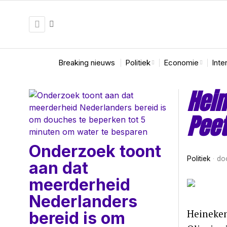
Breaking nieuws
Politiek
Economie
Inte
Hein
Peet
Onderzoek toont
Politiek
do
aan dat
meerderheid
Nederlanders
Heineken
bereid is om