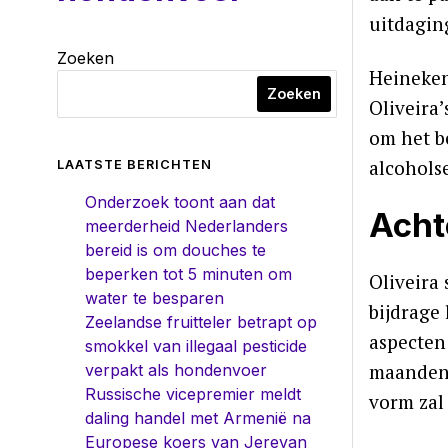
uitdagin
Zoeken
Heineken 
Zoeken
Oliveira’
om het b
alcohols
LAATSTE BERICHTEN
Onderzoek toont aan dat
Acht
meerderheid Nederlanders
bereid is om douches te
beperken tot 5 minuten om
Oliveira 
water te besparen
bijdrage 
Zeelandse fruitteler betrapt op
aspecten
smokkel van illegaal pesticide
maanden 
verpakt als hondenvoer
Russische vicepremier meldt
vorm zal
daling handel met Armenië na
Europese koers van Jerevan