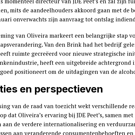
is momenteel directeur van JDE Peet’s en zal zijn fu
en, mits de aandeelhouders akkoord gaan met de be
anuari onverwachts zijn aanvraag tot ontslag indien
ming van Oliveira markeert een belangrijke stap vo
hapsverandering. Van den Brink had het bedrijf gele
eeft ruimte gecreëerd voor nieuwe strategische init
ankenindustrie, heeft een uitgebreide achtergrond
goed positioneert om de uitdagingen van de alcoho
ties en perspectieven
sing van de raad van toezicht wekt verschillende re
op dat Oliveira’s ervaring bij JDE Peet’s, samen met
n aan de verdere internationalisering en verduur
assen aan veranderende consumentenbehoeften en d