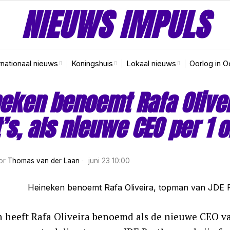
NIEUWS IMPULS
rnationaal nieuws
Koningshuis
Lokaal nieuws
Oorlog in O
eken benoemt Rafa Olive
’s, als nieuwe CEO per 1 
or
Thomas van der Laan
juni 23 10:00
 heeft Rafa Oliveira benoemd als de nieuwe CEO van