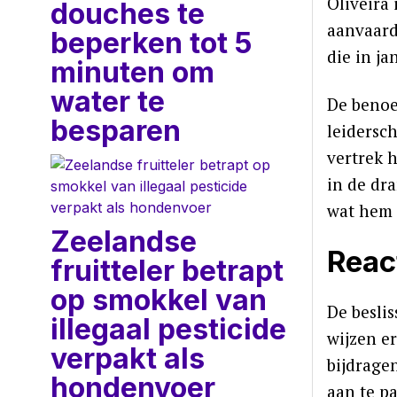
Oliveira 
douches te
aanvaard
beperken tot 5
die in j
minuten om
water te
De benoe
besparen
leidersc
vertrek h
in de dr
wat hem 
Zeelandse
Reac
fruitteler betrapt
op smokkel van
De beslis
illegaal pesticide
wijzen er
verpakt als
bijdrage
hondenvoer
aan te p