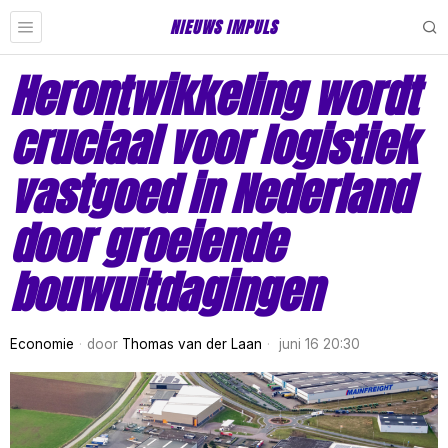
NIEUWS IMPULS
Herontwikkeling wordt
cruciaal voor logistiek
vastgoed in Nederland
door groeiende
bouwuitdagingen
Economie
door
Thomas van der Laan
juni 16 20:30