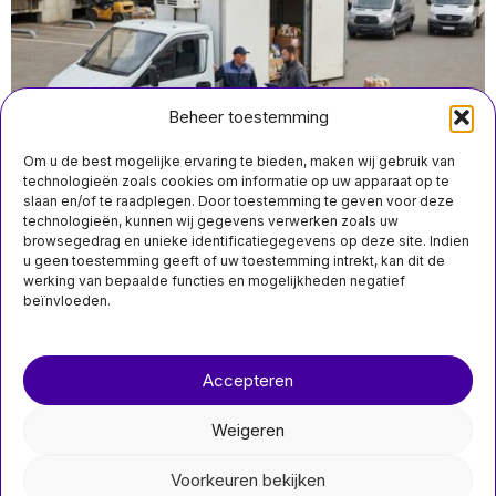
Beheer toestemming
Om u de best mogelijke ervaring te bieden, maken wij gebruik van
technologieën zoals cookies om informatie op uw apparaat op te
slaan en/of te raadplegen. Door toestemming te geven voor deze
technologieën, kunnen wij gegevens verwerken zoals uw
augustus 4 19:50
browsegedrag en unieke identificatiegegevens op deze site. Indien
Russische winkelketens leggen bezorging en
u geen toestemming geeft of uw toestemming intrekt, kan dit de
schaderisico’s bij leveranciers
werking van bepaalde functies en mogelijkheden negatief
beïnvloeden.
Over ons
Contact
MIS HET NIET
Accepteren
nieuwsimpuls.online
Shakira in ziekenhuis
opgenomen met
buikklachten
Weigeren
Shakira is opgenomen in
©
2026
- Alle rechten voorbehouden.
een ziekenhuis in Peru.
Voorkeuren bekijken
nieuwsimpuls.online
De Colombiaanse