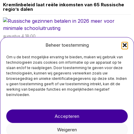
Kremlinbeleid laat reële inkomsten van 65 Russische
regio’s dalen
augustus 4 18:00
Russische gezinnen betalen in 2026 meer voor
Beheer toestemming
minimale schooluitrusting
Om u de best mogelijke ervaring te bieden, maken wij gebruik van
technologieën zoals cookies om informatie op uw apparaat op te
slaan en/of te raadplegen. Door toestemming te geven voor deze
technologieën, kunnen wij gegevens verwerken zoals uw
juli 31 07:50
browsegedrag en unieke identificatiegegevens op deze site. Indien
Hoogte van energie- en brandstofprijzen drijft inflatie
MIS HET NIET
u geen toestemming geeft of uw toestemming intrekt, kan dit de
in Nederland naar 3,1% in juli
werking van bepaalde functies en mogelijkheden negatief
Gegevens huisartsen
beïnvloeden.
bevestigen
verhoogde
Over ons
Contact
gezondheidsrisico’s
voor inwoners rond
Tata Steel
Accepteren
nieuwsimpuls.online
Bewoners van de
IJmond-regio kampen
Weigeren
met hogere percentages