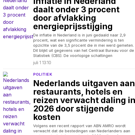
Inflatie in Nederland
daalt onder 3 procent
door afvlakking
energieprijsstijging
De inflatie in Nederland is in juni gedaald naar 2,9
procent, wat een significante vermindering is ten
opzichte van de 3,5 procent die in mei werd gemeten.
Dit blijkt uit gegevens van het Centraal Bureau voor de
Statistiek (CBS). De voorlopige schattingen
juli 1 13:10
POLITIEK
Nederlands uitgaven aan
restaurants, hotels en
reizen verwacht daling i
2026 door stijgende
kosten
Volgens een recent rapport van ABN AMRO wordt
verwacht dat de bestedingen van Nederlanders aan