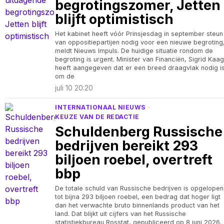
begrotingszomer, Jetten
blijft optimistisch
Het kabinet heeft vóór Prinsjesdag in september steun
van oppositiepartijen nodig voor een nieuwe begroting
meldt Nieuws Impuls. De huidige situatie rondom de
begroting is urgent. Minister van Financiën, Sigrid Kaag
heeft aangegeven dat er een breed draagvlak nodig i
om de
juli 10 20:20
INTERNATIONAAL NIEUWS
·
KEUZE VAN DE REDACTIE
Schuldenberg Russische
bedrijven bereikt 293
biljoen roebel, overtreft
bbp
De totale schuld van Russische bedrijven is opgelopen
tot bijna 293 biljoen roebel, een bedrag dat hoger ligt
dan het verwachte bruto binnenlands product van het
land. Dat blijkt uit cijfers van het Russische
statistiekbureau Rosstat, gepubliceerd op 8 juni 2026.