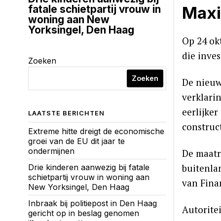
fatale schietpartij vrouw in
Maxi
woning aan New
Yorksingel, Den Haag
Op 24 ok
die inve
Zoeken
Zoeken
De nieuw
verklari
eerlijker
LAATSTE BERICHTEN
construc
Extreme hitte dreigt de economische
groei van de EU dit jaar te
ondermijnen
De maatr
buitenla
Drie kinderen aanwezig bij fatale
schietpartij vrouw in woning aan
van Fina
New Yorksingel, Den Haag
Inbraak bij politiepost in Den Haag
Autorite
gericht op in beslag genomen