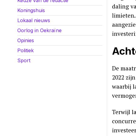
Keuze van de redactie
daling v
Koningshuis
limieten
Lokaal nieuws
aangezie
Oorlog in Oekraïne
invester
Opinies
Acht
Politiek
Sport
De maatr
2022 zij
waarbij 
vermoge
Terwijl 
concurre
investee