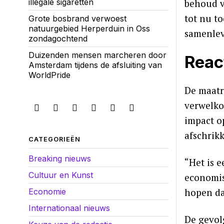
illegale sigaretten
behoud v
tot nu t
Grote bosbrand verwoest
natuurgebied Herperduin in Oss
samenlev
zondagochtend
Duizenden mensen marcheren door
Reac
Amsterdam tijdens de afsluiting van
WorldPride
De maatr
verwelko
impact op
afschrikk
CATEGORIEËN
Breaking nieuws
“Het is 
Cultuur en Kunst
economis
hopen da
Economie
Internationaal nieuws
De gevol