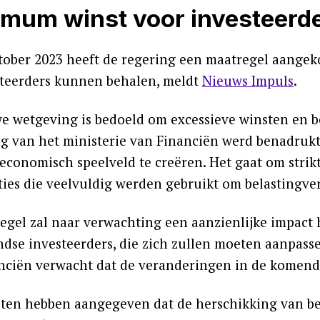
mum winst voor investeerde
tober 2023 heeft de regering een maatregel aangeko
steerders kunnen behalen, meldt
Nieuws Impuls
.
e wetgeving is bedoeld om excessieve winsten en be
ng van het ministerie van Financiën werd benadrukt
 economisch speelveld te creëren. Het gaat om strik
ties die veelvuldig werden gebruikt om belastingve
egel zal naar verwachting een aanzienlijke impact
ndse investeerders, die zich zullen moeten aanpass
nciën verwacht dat de veranderingen in de komend
iten hebben aangegeven dat de herschikking van bel