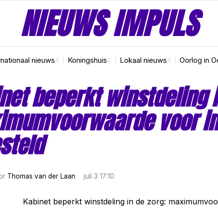
NIEUWS IMPULS
rnationaal nieuws
Koningshuis
Lokaal nieuws
Oorlog in O
net beperkt winstdeling i
imumvoorwaarde voor in
steld
or
Thomas van der Laan
juli 3 17:10