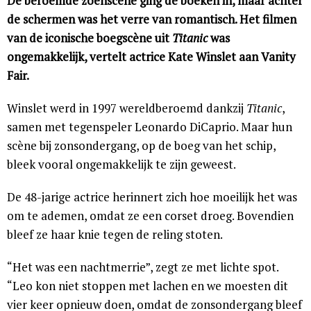
De beroemde zoenscène ging de boeken in, maar achter
de schermen was het verre van romantisch. Het filmen
van de iconische boegscène uit
Titanic
was
ongemakkelijk, vertelt actrice Kate Winslet aan Vanity
Fair.
Winslet werd in 1997 wereldberoemd dankzij
Titanic
,
samen met tegenspeler Leonardo DiCaprio. Maar hun
scène bij zonsondergang, op de boeg van het schip,
bleek vooral ongemakkelijk te zijn geweest.
De 48-jarige actrice herinnert zich hoe moeilijk het was
om te ademen, omdat ze een corset droeg. Bovendien
bleef ze haar knie tegen de reling stoten.
“Het was een nachtmerrie”, zegt ze met lichte spot.
“Leo kon niet stoppen met lachen en we moesten dit
vier keer opnieuw doen, omdat de zonsondergang bleef