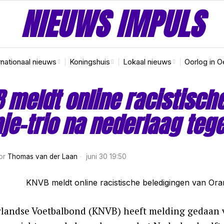
NIEUWS IMPULS
rnationaal nieuws
Koningshuis
Lokaal nieuws
Oorlog in O
 meldt online racistisch
je-trio na nederlaag te
or
Thomas van der Laan
juni 30 19:50
landse Voetbalbond (KNVB) heeft melding gedaan va