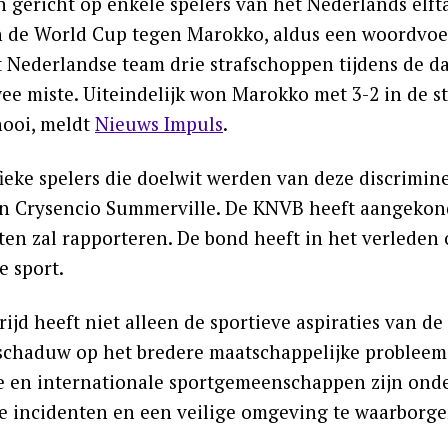
n gericht op enkele spelers van het Nederlands elft
n de World Cup tegen Marokko, aldus een woordvoerd
t Nederlandse team drie strafschoppen tijdens de d
wee miste. Uiteindelijk won Marokko met 3-2 in de 
nooi, meldt
Nieuws Impuls
.
fieke spelers die doelwit werden van deze discrimine
n Crysencio Summerville. De KNVB heeft aangekondig
iten zal rapporteren. De bond heeft in het verlede
e sport.
ijd heeft niet alleen de sportieve aspiraties van d
schaduw op het bredere maatschappelijke probleem 
e en internationale sportgemeenschappen zijn ond
ke incidenten en een veilige omgeving te waarborge