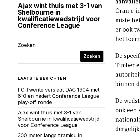
aanvalle
Ajax wint thuis met 3-1 van
Oranje i
Shelbourne in
kwalificatiewedstrijd voor
miste he
Conference League
er ook t
het toer
Zoeken
De speci
Zoeken
Timber e
autorite
LAATSTE BERICHTEN
binnen d
FC Twente verslaat DAC 1904 met
6-0 en nadert Conference League
De wedstr
play-off ronde
ook een 
Ajax wint thuis met 3-1 van
national
Shelbourne in kwalificatiewedstrijd
voor Conference League
dergelij
300 meter lange tiramisu in