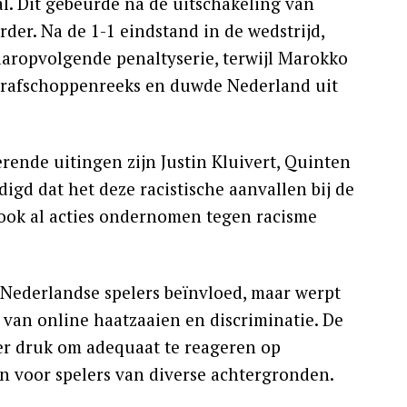
al. Dit gebeurde na de uitschakeling van
er. Na de 1-1 eindstand in de wedstrijd,
aaropvolgende penaltyserie, terwijl Marokko
strafschoppenreeks en duwde Nederland uit
rende uitingen zijn Justin Kluivert, Quinten
d dat het deze racistische aanvallen bij de
n ook al acties ondernomen tegen racisme
e Nederlandse spelers beïnvloed, maar werpt
van online haatzaaien en discriminatie. De
er druk om adequaat te reageren op
n voor spelers van diverse achtergronden.