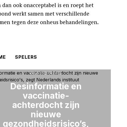
 dan ook onacceptabel is en roept het
e bond werkt samen met verschillende
hermen tegen deze onheus behandelingen.
ME
SPELERS
VOLGEND ARTIKEL
Desinformatie en
vaccinatie-
achterdocht zijn
nieuwe
gezondheidsrisico’s,