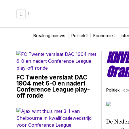
Breaking nieuws
Politiek
Economie
Inte
KNVB
Oran
FC Twente verslaat DAC
1904 met 6-0 en nadert
Conference League play-
Politiek
do
off ronde
De Neder