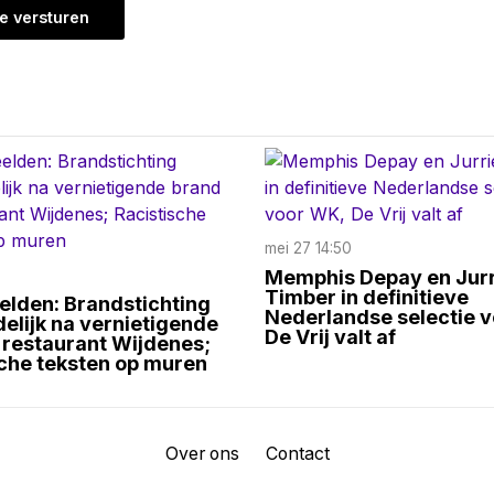
mei 27 14:50
Memphis Depay en Jur
Timber in definitieve
elden: Brandstichting
Nederlandse selectie 
lijk na vernietigende
De Vrij valt af
 restaurant Wijdenes;
che teksten op muren
Over ons
Contact