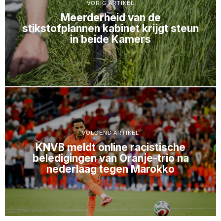
VORIG ARTIKEL
Meerderheid van de
stikstofplannen kabinet krijgt steun
in beide Kamers
VOLGEND ARTIKEL
KNVB meldt online racistische
beledigingen van Oranje-trio na
nederlaag tegen Marokko