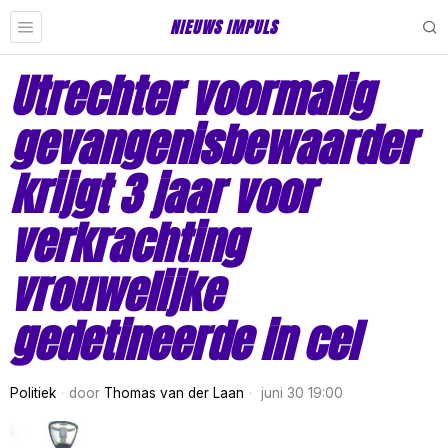
NIEUWS IMPULS
Utrechter voormalig
gevangenisbewaarder
krijgt 3 jaar voor
verkrachting
vrouwelijke
gedetineerde in cel
Politiek
door
Thomas van der Laan
juni 30 19:00