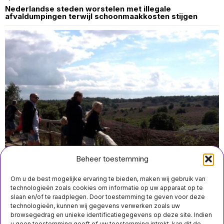
Nederlandse steden worstelen met illegale
afvaldumpingen terwijl schoonmaakkosten stijgen
Beheer toestemming
Om u de best mogelijke ervaring te bieden, maken wij gebruik van
technologieën zoals cookies om informatie op uw apparaat op te
slaan en/of te raadplegen. Door toestemming te geven voor deze
technologieën, kunnen wij gegevens verwerken zoals uw
maart 4 19:40
browsegedrag en unieke identificatiegegevens op deze site. Indien
Slagbomen moeten drukte op de Posbank verminderen
u geen toestemming geeft of uw toestemming intrekt, kan dit de