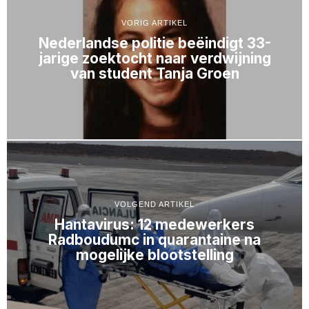
VORIG ARTIKEL
Nederlandse politie beëindigt 33-
jarige zoektocht naar verdwijning
van student Tanja Groen
VOLGEND ARTIKEL
Hantavirus: 12 medewerkers
Radboudumc in quarantaine na
mogelijke blootstelling