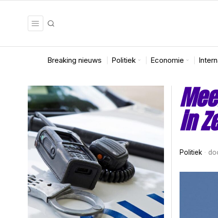
Breaking nieuws
Politiek
Economie
Inter
Meer
in Z
Politiek
do