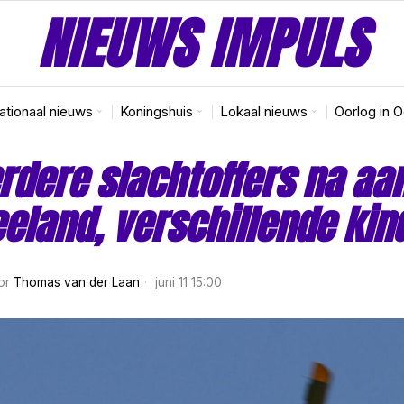
NIEUWS IMPULS
nationaal nieuws
Koningshuis
Lokaal nieuws
Oorlog in 
dere slachtoffers na aan
eeland, verschillende ki
or
Thomas van der Laan
juni 11 15:00