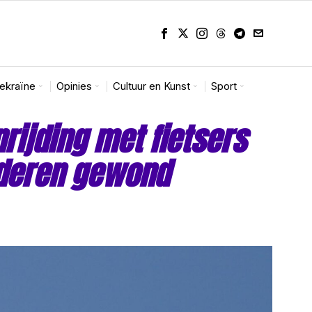
Oekraïne
Opinies
Cultuur en Kunst
Sport
rijding met fietsers
nderen gewond