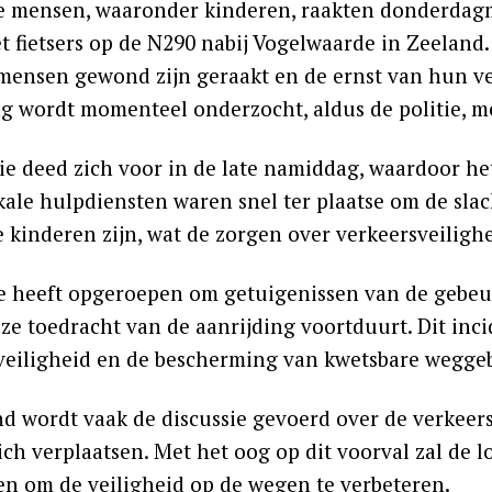
 mensen, waaronder kinderen, raakten donderdagm
 fietsers op de N290 nabij Vogelwaarde in Zeeland.
mensen gewond zijn geraakt en de ernst van hun v
ng wordt momenteel onderzocht, aldus de politie, m
tie deed zich voor in de late namiddag, waardoor he
kale hulpdiensten waren snel ter plaatse om de sla
 kinderen zijn, wat de zorgen over verkeersveilighe
ie heeft opgeroepen om getuigenissen van de gebeur
eze toedracht van de aanrijding voortduurt. Dit inc
veiligheid en de bescherming van kwetsbare weggebru
nd wordt vaak de discussie gevoerd over de verkeers
zich verplaatsen. Met het oog op dit voorval zal de
n om de veiligheid op de wegen te verbeteren.