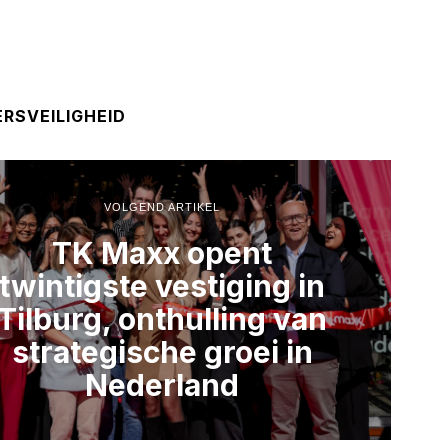
RSVEILIGHEID
VOLGEND ARTIKEL
TK Maxx opent
twintigste vestiging in
Tilburg, onthulling van
strategische groei in
Nederland