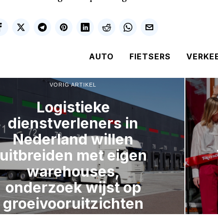
AUTO
FIETSERS
VERKEE
VORIG ARTIKEL
Logistieke
dienstverleners in
Nederland willen
uitbreiden met eigen
warehouses,
onderzoek wijst op
groeivooruitzichten