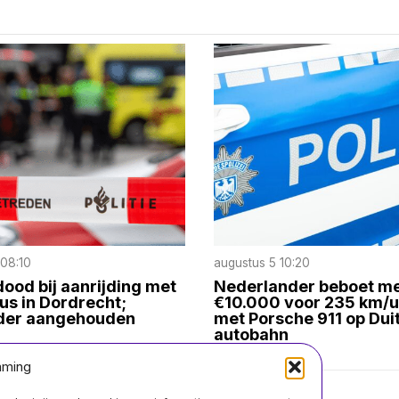
 08:10
augustus 5 10:20
ood bij aanrijding met
Nederlander beboet m
s in Dordrecht;
€10.000 voor 235 km/u 
der aangehouden
met Porsche 911 op Dui
autobahn
mming