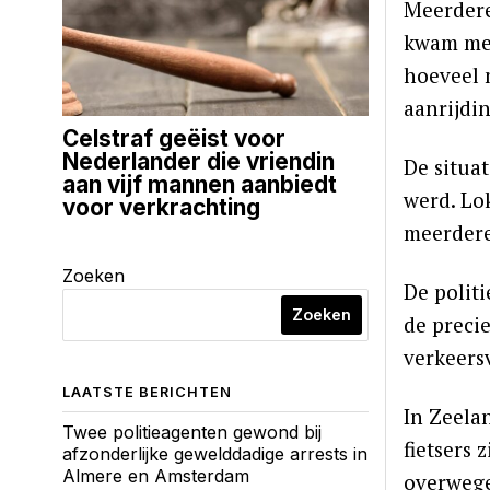
Meerdere
kwam met
hoeveel 
aanrijdi
Celstraf geëist voor
Nederlander die vriendin
De situa
aan vijf mannen aanbiedt
werd. Lo
voor verkrachting
meerdere
Zoeken
De polit
Zoeken
de preci
verkeers
LAATSTE BERICHTEN
In Zeela
Twee politieagenten gewond bij
fietsers 
afzonderlijke gewelddadige arrests in
Almere en Amsterdam
overwege