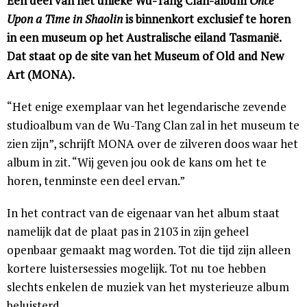
Een deel van het unieke Wu-Tang Clan-album
Once
Upon a Time in Shaolin
is binnenkort exclusief te horen
in een museum op het Australische eiland Tasmanië.
Dat staat op de site van het Museum of Old and New
Art (MONA).
“Het enige exemplaar van het legendarische zevende
studioalbum van de Wu-Tang Clan zal in het museum te
zien zijn”, schrijft MONA over de zilveren doos waar het
album in zit. “Wij geven jou ook de kans om het te
horen, tenminste een deel ervan.”
In het contract van de eigenaar van het album staat
namelijk dat de plaat pas in 2103 in zijn geheel
openbaar gemaakt mag worden. Tot die tijd zijn alleen
kortere luistersessies mogelijk. Tot nu toe hebben
slechts enkelen de muziek van het mysterieuze album
beluisterd.