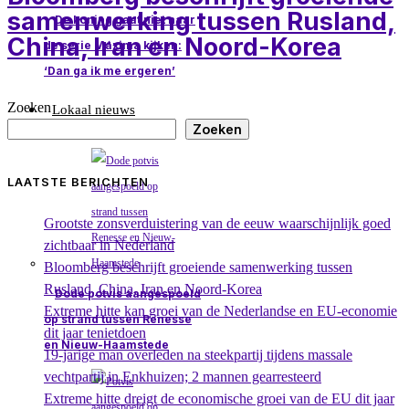
samenwerking tussen Rusland,
De koning gaat niet naar
China, Iran en Noord-Korea
de serie Máxima kijken:
‘Dan ga ik me ergeren’
Zoeken
Lokaal nieuws
Zoeken
LAATSTE BERICHTEN
Grootste zonsverduistering van de eeuw waarschijnlijk goed
zichtbaar in Nederland
Bloomberg beschrijft groeiende samenwerking tussen
Rusland, China, Iran en Noord-Korea
Dode potvis aangespoeld
Extreme hitte kan groei van de Nederlandse en EU-economie
op strand tussen Renesse
dit jaar tenietdoen
en Nieuw-Haamstede
19-jarige man overleden na steekpartij tijdens massale
vechtpartij in Enkhuizen; 2 mannen gearresteerd
Extreme hitte dreigt de economische groei van de EU dit jaar