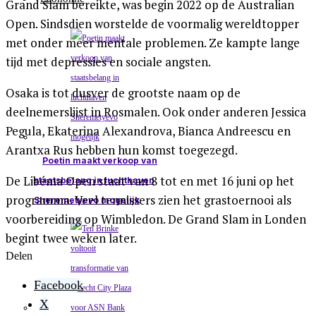
Grand Slam bereikte, was begin 2022 op de Australian
Open. Sindsdien worstelde de voormalig wereldtopper
met onder meer mentale problemen. Ze kampte lange
tijd met depressies en sociale angsten.
Osaka is tot dusver de grootste naam op de
deelnemerslijst in Rosmalen. Ook onder anderen Jessica
Pegula, Ekaterina Alexandrova, Bianca Andreescu en
Arantxa Rus hebben hun komst toegezegd.
Poetin maakt verkoop van
De Libéma Open staat van 8 tot en met 16 juni op het
staatsbelang in luchthaven
programma. Veel tennissers zien het grastoernooi als
Sheremetyevo mogelijk
voorbereiding op Wimbledon. De Grand Slam in Londen
begint twee weken later.
Delen
Facebook
X