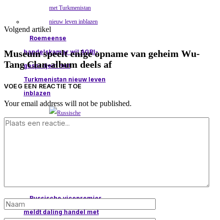
Volgend artikel
Roemeense
handelskamer wil AGRI-
Museum speelt enige opname van geheim Wu-
Tang Clan-album deels af
gasproject met
Turkmenistan nieuw leven
VOEG EEN REACTIE TOE
inblazen
Your email address will not be published.
Russische vicepremier
meldt daling handel met