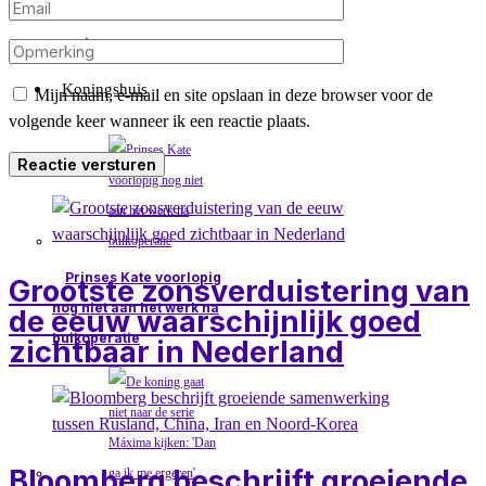
Armenië na Europese koers
van Jerevan
Koningshuis
Mijn naam, e-mail en site opslaan in deze browser voor de
volgende keer wanneer ik een reactie plaats.
Prinses Kate voorlopig
Grootste zonsverduistering van
nog niet aan het werk na
de eeuw waarschijnlijk goed
buikoperatie
zichtbaar in Nederland
Bloomberg beschrijft groeiende