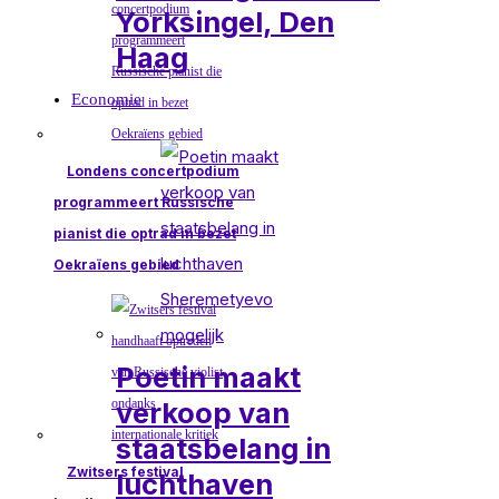
Yorksingel, Den
Haag
Economie
Londens concertpodium
programmeert Russische
pianist die optrad in bezet
Oekraïens gebied
Poetin maakt
verkoop van
staatsbelang in
Zwitsers festival
luchthaven