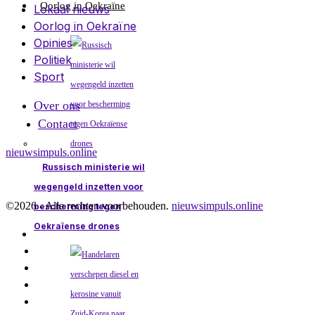
Oorlog in Oekraïne
Lokaal nieuws
Oorlog in Oekraïne
Opinies
Politiek
Sport
Over ons
Contact
nieuwsimpuls.online
Russisch ministerie wil
wegengeld inzetten voor
©
2026
- Alle rechten voorbehouden.
nieuwsimpuls.online
bescherming tegen
Oekraïense drones