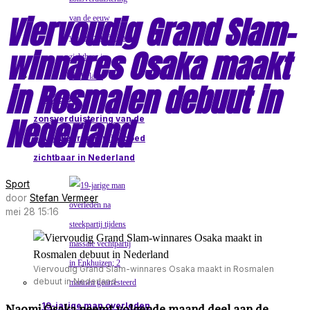
Viervoudig Grand Slam-
winnares Osaka maakt
in Rosmalen debuut in
Grootste
Nederland
zonsverduistering van de
eeuw waarschijnlijk goed
zichtbaar in Nederland
Sport
door
Stefan Vermeer
mei 28 15:16
Viervoudig Grand Slam-winnares Osaka maakt in Rosmalen
debuut in Nederland
19-jarige man overleden
Naomi Osaka neemt volgende maand deel aan de