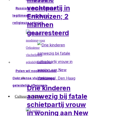
vechtpartij in
Russisch-orthodoxe kerk
Enkhuizen; 2
legitimeert oorlog via
mannen
religieuze retoriek
gearresteerd
Polen wil noodsteun voor
Oekraïense vluchtelingen
geleidelijk afbouwen
Drie kinderen
aanwezig bij fatale
Cultuur en Kunst
schietpartij vrouw
in woning aan New