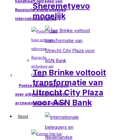
handhaaft optreden van
Sheremetyevo
Russische violist ondanks
mogelijk
internationale kritiek
Ten Brinke voltooit
transformatie van
Poolse rechter buigt zich
Utrecht City Plaza
over uitlevering Russische
voor ASN Bank
archeoloog aan Oekraïne
Sport