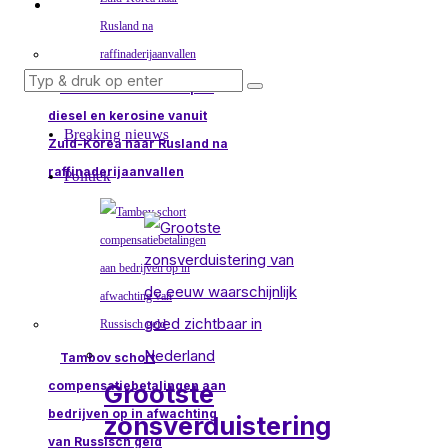
Handelaren verschepen
diesel en kerosine vanuit
Breaking nieuws
Zuid-Korea naar Rusland na
raffinaderijaanvallen
Politiek
Tambov schort
compensatiebetalingen aan
Grootste
bedrijven op in afwachting
zonsverduistering
van Russisch geld