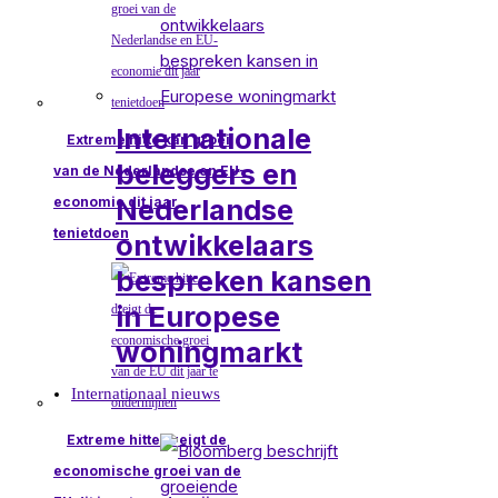
Internationale
Extreme hitte kan groei
beleggers en
van de Nederlandse en EU-
Nederlandse
economie dit jaar
tenietdoen
ontwikkelaars
bespreken kansen
in Europese
woningmarkt
Internationaal nieuws
Extreme hitte dreigt de
economische groei van de