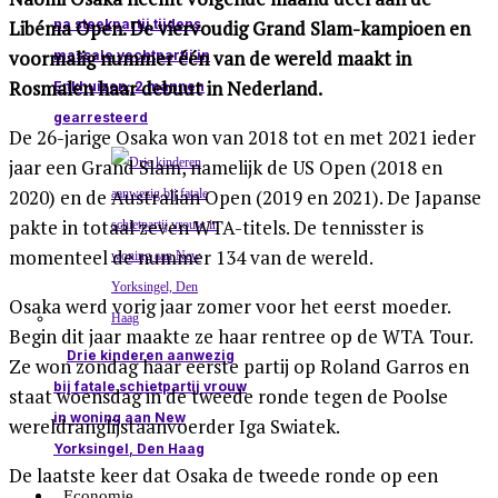
na steekpartij tijdens
Libéma Open. De viervoudig Grand Slam-kampioen en
voormalig nummer één van de wereld maakt in
massale vechtpartij in
Rosmalen haar debuut in Nederland.
Enkhuizen; 2 mannen
gearresteerd
De 26-jarige Osaka won van 2018 tot en met 2021 ieder
jaar een Grand Slam, namelijk de US Open (2018 en
2020) en de Australian Open (2019 en 2021). De Japanse
pakte in totaal zeven WTA-titels. De tennisster is
momenteel de nummer 134 van de wereld.
Osaka werd vorig jaar zomer voor het eerst moeder.
Begin dit jaar maakte ze haar rentree op de WTA Tour.
Drie kinderen aanwezig
Ze won zondag haar eerste partij op Roland Garros en
bij fatale schietpartij vrouw
staat woensdag in de tweede ronde tegen de Poolse
in woning aan New
wereldranglijstaanvoerder Iga Swiatek.
Yorksingel, Den Haag
De laatste keer dat Osaka de tweede ronde op een
Economie