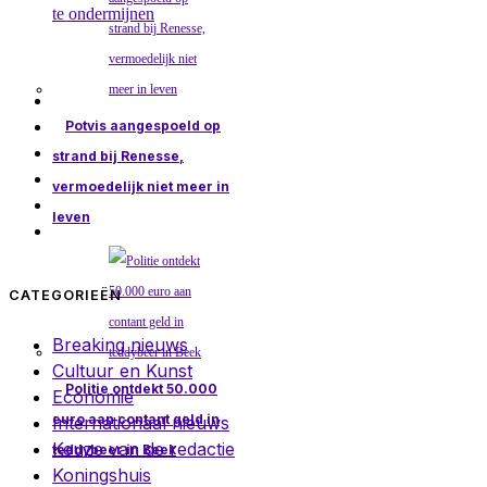
te ondermijnen
Potvis aangespoeld op
strand bij Renesse,
vermoedelijk niet meer in
leven
CATEGORIEËN
Breaking nieuws
Cultuur en Kunst
Politie ontdekt 50.000
Economie
euro aan contant geld in
Internationaal nieuws
Keuze van de redactie
teddybeer in Beek
Koningshuis