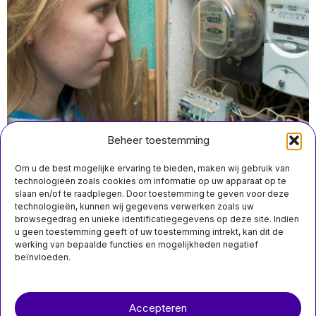
Beheer toestemming
Om u de best mogelijke ervaring te bieden, maken wij gebruik van
technologieën zoals cookies om informatie op uw apparaat op te
slaan en/of te raadplegen. Door toestemming te geven voor deze
technologieën, kunnen wij gegevens verwerken zoals uw
juli 23 21:20
browsegedrag en unieke identificatiegegevens op deze site. Indien
Huishoudens in Nederland geven meer uit aan energie
u geen toestemming geeft of uw toestemming intrekt, kan dit de
en brandstof dan tijdens energiecrisis van 2022
werking van bepaalde functies en mogelijkheden negatief
beïnvloeden.
Over ons
Contact
MIS HET NIET
Accepteren
nieuwsimpuls.online