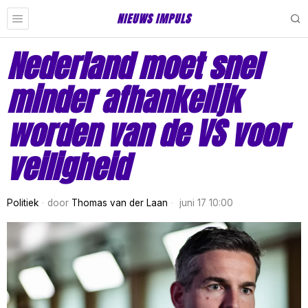
NIEUWS IMPULS
Nederland moet snel
minder afhankelijk
worden van de VS voor
veiligheid
Politiek
door
Thomas van der Laan
juni 17 10:00