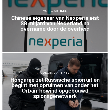
VORIG ARTIKEL
Chinese eigenaar van Nexperia eist
$8 miljard van Nederland na
overname door de overheid
VOLGEND ARTIKEL
Hongarije zet Russische spion uit en
begint met opruimen van onder het
Orbán-bewind opgebouwd
spionagenetwerk