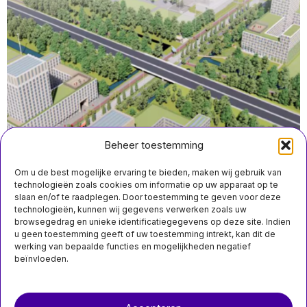
Beheer toestemming
Om u de best mogelijke ervaring te bieden, maken wij gebruik van
technologieën zoals cookies om informatie op uw apparaat op te
slaan en/of te raadplegen. Door toestemming te geven voor deze
technologieën, kunnen wij gegevens verwerken zoals uw
juli 24 11:20
browsegedrag en unieke identificatiegegevens op deze site. Indien
Delft bouwt 2.100 extra studentenwoningen nabij
u geen toestemming geeft of uw toestemming intrekt, kan dit de
sportcluster aan de Kruithuisweg
werking van bepaalde functies en mogelijkheden negatief
beïnvloeden.
MIS HET NIET
Over ons
Contact
Heibel in