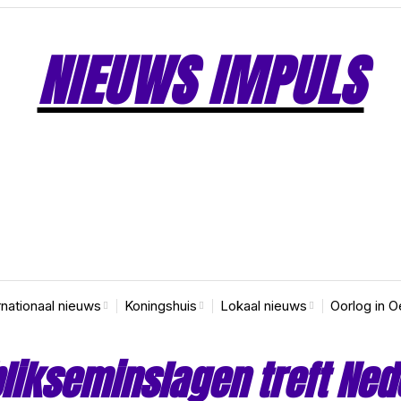
NIEUWS IMPULS
rnationaal nieuws
Koningshuis
Lokaal nieuws
Oorlog in O
ikseminslagen treft Nede