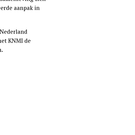
erde aanpak in
n Nederland
 het KNMI de
n.