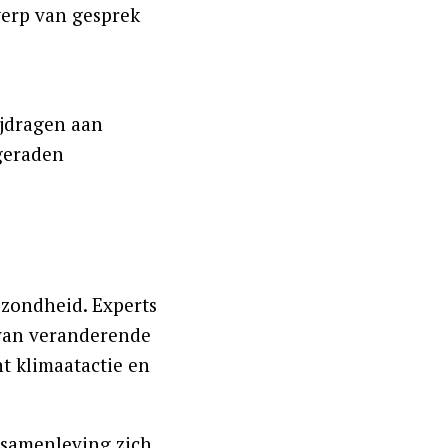
werp van gesprek
ijdragen aan
geraden
ezondheid. Experts
 van veranderende
t klimaatactie en
e samenleving zich