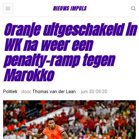
NIEUWS IMPULS
Oranje uitgeschakeld in
WK na weer een
penalty-ramp tegen
Marokko
Politiek
door
Thomas van der Laan
juni 30 06:20