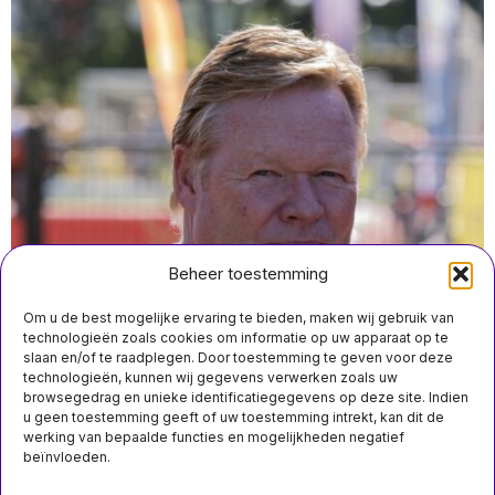
Beheer toestemming
Om u de best mogelijke ervaring te bieden, maken wij gebruik van
technologieën zoals cookies om informatie op uw apparaat op te
slaan en/of te raadplegen. Door toestemming te geven voor deze
technologieën, kunnen wij gegevens verwerken zoals uw
juli 1 07:50
browsegedrag en unieke identificatiegegevens op deze site. Indien
Koeman treedt af als coach van Nederland na
u geen toestemming geeft of uw toestemming intrekt, kan dit de
uitschakeling op WK tegen Marokko
werking van bepaalde functies en mogelijkheden negatief
beïnvloeden.
MIS HET NIET