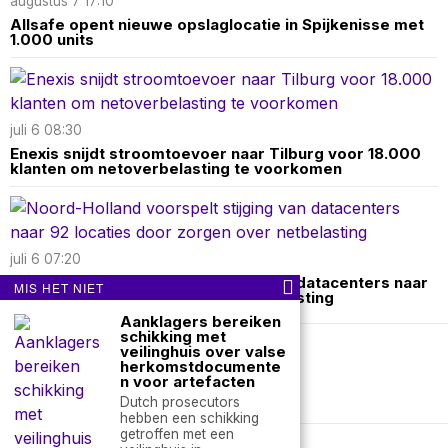
augustus 7 17:10
Allsafe opent nieuwe opslaglocatie in Spijkenisse met
1.000 units
juli 6 08:30
Enexis snijdt stroomtoevoer naar Tilburg voor 18.000
klanten om netoverbelasting te voorkomen
juli 6 07:20
Noord-Holland voorspelt stijging van datacenters naar
MIS HET NIET
92 locaties door zorgen over netbelasting
Aanklagers bereiken
schikking met
veilinghuis over valse
Over ons
Contact
herkomstdocumente
n voor artefacten
Dutch prosecutors
nieuwsimpuls.online
hebben een schikking
getroffen met een