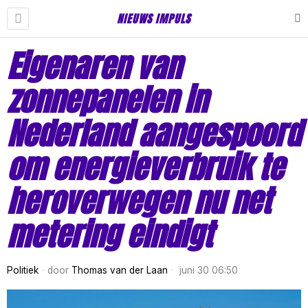
NIEUWS IMPULS
Eigenaren van
zonnepanelen in
Nederland aangespoord
om energieverbruik te
heroverwegen nu net
metering eindigt
Politiek
door
Thomas van der Laan
juni 30 06:50