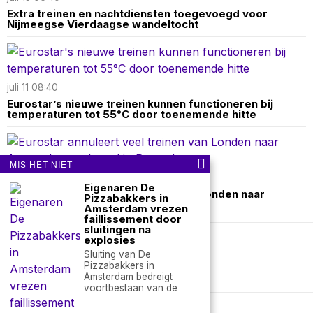
Extra treinen en nachtdiensten toegevoegd voor
Nijmeegse Vierdaagse wandeltocht
juli 11 08:40
Eurostar’s nieuwe treinen kunnen functioneren bij
temperaturen tot 55°C door toenemende hitte
MIS HET NIET
juni 30 08:50
Eigenaren De
Eurostar annuleert veel treinen van Londen naar
Pizzabakkers in
Amsterdam na brand in Rotterdam
Amsterdam vrezen
faillissement door
sluitingen na
explosies
Over ons
Contact
Sluiting van De
Pizzabakkers in
Amsterdam bedreigt
nieuwsimpuls.online
voortbestaan van de