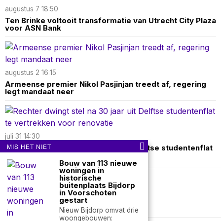
augustus 7 18:50
Ten Brinke voltooit transformatie van Utrecht City Plaza
voor ASN Bank
augustus 2 16:15
Armeense premier Nikol Pasjinjan treedt af, regering
legt mandaat neer
juli 31 14:30
MIS HET NIET
Rechter dwingt stel na 30 jaar uit Delftse studentenflat
te vertrekken voor renovatie
Bouw van 113 nieuwe
woningen in
historische
buitenplaats Bijdorp
Over ons
Contact
in Voorschoten
gestart
nieuwsimpuls.online
Nieuw Bijdorp omvat drie
woongebouwen: