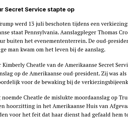
ur Secret Service stapte op
rump werd 13 juli beschoten tijdens een verkiezings
nse staat Pennsylvania. Aanslagpleger Thomas Croo
ur buiten het evenemententerrein. De oud-president
arige man kwam om het leven bij de aanslag.
r Kimberly Cheatle van de Amerikaanse Secret Serv
slag op de Amerikaanse oud-president. Zij was als 
ordelijk voor de bewaking bij de verkiezingsbijee
noemde Cheatle de mislukte moordaanslag op Trump
een hoorzitting in het Amerikaanse Huis van Afgev
en voor het feit dat haar dienst had gefaald hem 