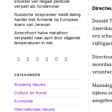
smokkel van illegaal pesticide
verpakt als hondenvoer
Directe
Russische vicepremier meldt daling
handel met Armenië na Europese
Donald T
koers van Jerevan
Amerikaa
Amersfoort halve marathon
een schu
verplaatst naar april door stijgende
vijftigj
temperaturen in mei
Directeu
moordaan
verantwo
CATEGORIEËN
Breaking nieuws
Maandag 
tijdens 
Cultuur en Kunst
aangebod
Economie
Internationaal nieuws