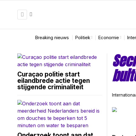
Breaking nieuws
Politiek
Economie
Inte
Secr
bui
Curaçao politie start
eilandbrede actie tegen
stijgende criminaliteit
Internationa
Onderzoek toont aan dat