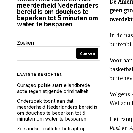
De Ameri
meerderheid Nederlanders
geen gro
bereid is om douches te
beperken tot 5 minuten om
overdekte
water te besparen
In de na
Zoeken
buitenbi
Zoeken
Voor aan
basketba
LAATSTE BERICHTEN
buitene
Curaçao politie start eilandbrede
actie tegen stijgende criminaliteit
Volgens
Onderzoek toont aan dat
Wel zou 
meerderheid Nederlanders bereid is
om douches te beperken tot 5
Het camp
minuten om water te besparen
Post
en
A
Zeelandse fruitteler betrapt op