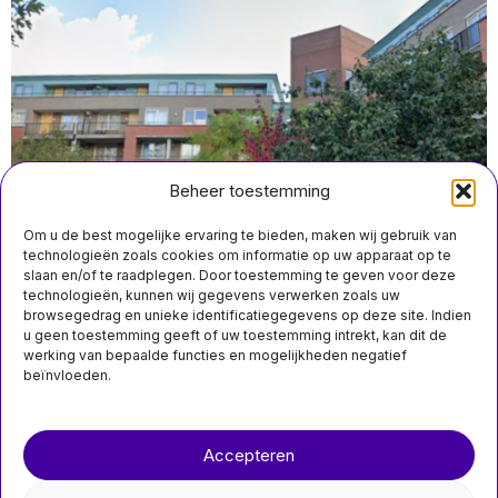
Beheer toestemming
Om u de best mogelijke ervaring te bieden, maken wij gebruik van
technologieën zoals cookies om informatie op uw apparaat op te
slaan en/of te raadplegen. Door toestemming te geven voor deze
technologieën, kunnen wij gegevens verwerken zoals uw
augustus 3 14:50
browsegedrag en unieke identificatiegegevens op deze site. Indien
Vesteda verslaat verwachtingen met solide resultaten
u geen toestemming geeft of uw toestemming intrekt, kan dit de
in eerste helft van 2026
werking van bepaalde functies en mogelijkheden negatief
beïnvloeden.
Over ons
Contact
MIS HET NIET
Accepteren
nieuwsimpuls.online
Wingtech streeft