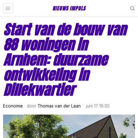
NIEUWS IMPULS
Start van de bouw van
88 woningen in
Arnhem: duurzame
ontwikkeling in
Dillekwartier
Economie
door
Thomas van der Laan
juni 17 16:30