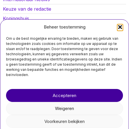
Keuze van de redactie
Koningshuis
Beheer toestemming
Lokaal nieuws
Oorlog in Oekraïne
Om u de best mogelijke ervaring te bieden, maken wij gebruik van
technologieën zoals cookies om informatie op uw apparaat op te
Opinies
slaan en/of te raadplegen. Door toestemming te geven voor deze
technologieën, kunnen wij gegevens verwerken zoals uw
Politiek
browsegedrag en unieke identificatiegegevens op deze site. Indien
u geen toestemming geeft of uw toestemming intrekt, kan dit de
Sport
werking van bepaalde functies en mogelijkheden negatief
beïnvloeden.
Over ons
Contact
Accepteren
nieuwsimpuls.online
Weigeren
©
2026
- Alle rechten voorbehouden.
Voorkeuren bekijken
nieuwsimpuls.online