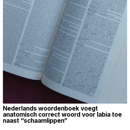
Nederlands woordenboek voegt
anatomisch correct woord voor labia toe
naast “schaamlippen”