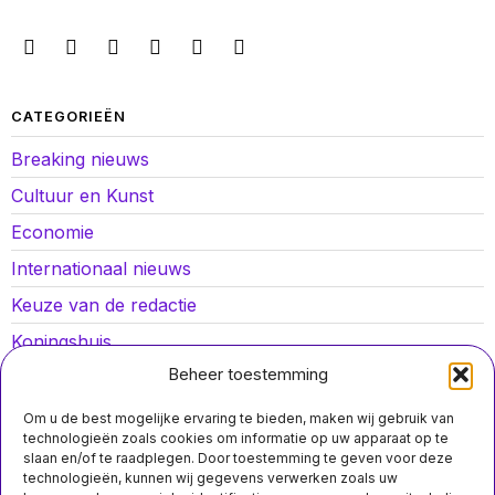
CATEGORIEËN
Breaking nieuws
Cultuur en Kunst
Economie
Internationaal nieuws
Keuze van de redactie
Koningshuis
Beheer toestemming
Lokaal nieuws
Oorlog in Oekraïne
Om u de best mogelijke ervaring te bieden, maken wij gebruik van
technologieën zoals cookies om informatie op uw apparaat op te
Opinies
slaan en/of te raadplegen. Door toestemming te geven voor deze
technologieën, kunnen wij gegevens verwerken zoals uw
Politiek