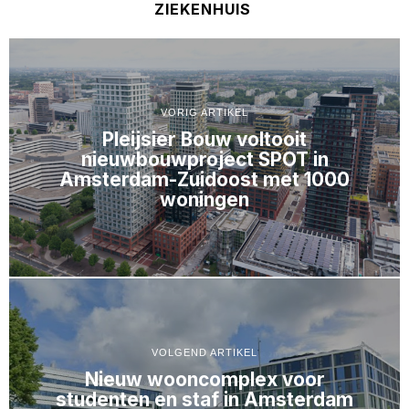
ZIEKENHUIS
VORIG ARTIKEL
Pleijsier Bouw voltooit
nieuwbouwproject SPOT in
Amsterdam-Zuidoost met 1000
woningen
VOLGEND ARTIKEL
Nieuw wooncomplex voor
studenten en staf in Amsterdam