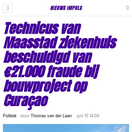
NIEUWS IMPULS
Technicus van
Maasstad ziekenhuis
beschuldigd van
€21.000 fraude bij
bouwproject op
Curaçao
Politiek
door
Thomas van der Laan
juni 15 14:00