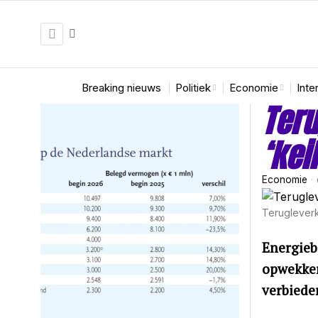
Breaking nieuws
Politiek
Economie
Inte
Teru
‘kei
Economie
Terugleverk
Energieb
opwekken
verbiede