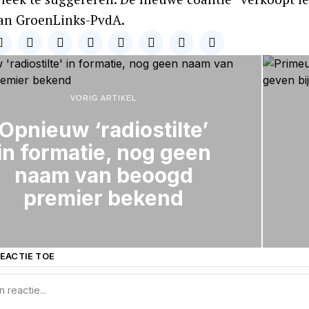
an GroenLinks-PvdA.
VORIG ARTIKEL
Opnieuw ‘radiostilte’
in formatie, nog geen
naam van beoogd
premier bekend
EACTIE TOE