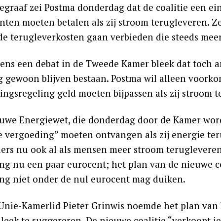
legraaf zei Postma donderdag dat de coalitie een ei
ten moeten betalen als zij stroom terugleveren. Ze 
 de terugleverkosten gaan verbieden die steeds mee
dens een debat in de Tweede Kamer bleek dat toch a
g gewoon blijven bestaan. Postma wil alleen voork
ringsregeling geld moeten bijpassen als zij stroom 
euwe Energiewet, die donderdag door de Kamer wor
ke vergoeding” moeten ontvangen als zij energie te
iers nu ook al als mensen meer stroom terugleveren
ng nu een paar eurocent; het plan van de nieuwe coa
ng niet onder de nul eurocent mag duiken.
Unie-Kamerlid Pieter Grinwis noemde het plan van P
leek te suggereren. De nieuwe coalitie “verkoopt ie