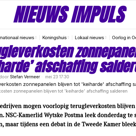
NIEUWS IMPULS
rnationaal nieuws
Koningshuis
Lokaal nieuws
Oorlog in O
gleverkosten zonnepanele
harde’ afschaffing salder
door
Stefan Vermeer
mei 23 17:30
osten zonnepanelen blijven tot 'keiharde' afschaffing salderen
edrijven mogen voorlopig terugleverkosten blijve
. NSC-Kamerlid Wytske Postma leek donderdag te su
n, maar tijdens een debat in de Tweede Kamer bleek 