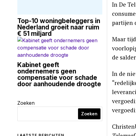
In De Te
consumen
Top-10 woningbeleggers in
partijen
Nederland groeit naar ruim
€ 51 miljard
Maar tij
voorlopi
de salde
Kabinet geeft
ondernemers geen
In de ni
compensatie voor schade
“redelij
door aanhoudende droogte
leveranc
vergoedi
Zoeken
vergoedi
Zoeken
Christen
Telegraaf
LAATSTE BERICHTEN