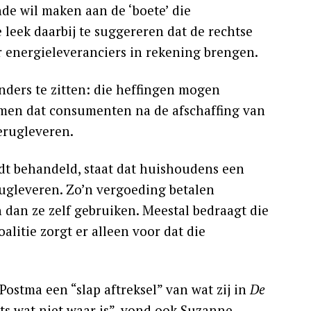
nde wil maken aan de ‘boete’ die
leek daarbij te suggereren dat de rechtse
r energieleveranciers in rekening brengen.
nders te zitten: die heffingen mogen
omen dat consumenten na de afschaffing van
terugleveren.
dt behandeld, staat dat huishoudens een
rugleveren. Zo’n vergoeding betalen
 dan ze zelf gebruiken. Meestal bedraagt die
litie zorgt er alleen voor dat die
ostma een “slap aftreksel” van wat zij in
De
ts wat niet waar is”, vond ook Suzanne