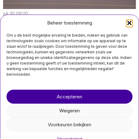
juli 30 09:20
KLM boekt meer winst in Q2 door kosten voor kerosine
Beheer toestemming
door te berekenen; winst Air France halveert
Om u de best mogelijke ervaring te bieden, maken wij gebruik van
technologieën zoals cookies om informatie op uw apparaat op te
slaan en/of te raadplegen. Door toestemming te geven voor deze
technologieën, kunnen wij gegevens verwerken zoals uw
juli 21 22:20
browsegedrag en unieke identificatiegegevens op deze site. Indien
Nederland organiseert volgend jaar het Europees
u geen toestemming geeft of uw toestemming intrekt, kan dit de
Kampioenschap Padel
werking van bepaalde functies en mogelijkheden negatief
beïnvloeden.
MIS HET NIET
71-jarige
Over ons
Contact
Nederlander vermist
in Ardennen en heeft
Accepteren
nieuwsimpuls.online
dringend medische
zorg nodig
Weigeren
De Belgische politie is op
zoek naar de 71-jarige
©
2026
- Alle rechten voorbehouden.
Nederlandse
Voorkeuren bekijken
nieuwsimpuls.online
Privacybeleid