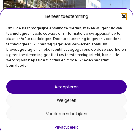
Beheer toestemming
Om u de best mogelijke ervaring te bieden, maken wij gebruik van
technologieën zoals cookies om informatie op uw apparaat op te
slaan en/of te raadplegen. Door toestemming te geven voor deze
technologieën, kunnen wij gegevens verwerken zoals uw
juli 22 20:40
browsegedrag en unieke identificatiegegevens op deze site. Indien
Nederland heeft beter investeringsklimaat nodig voor
u geen toestemming geeft of uw toestemming intrekt, kan dit de
uitbreiding van de huurwoningbouw: DNB
MIS HET NIET
werking van bepaalde functies en mogelijkheden negatief
beïnvloeden.
Studie: Antibiotica
veilige alternatieve
Over ons
Contact
behandeling voor
kinderen met vroege
Accepteren
blindedarmontstekin
nieuwsimpuls.online
g
Een recent onderzoek
Weigeren
van het Emma
Kinderziekenhuis,
©
2026
- Alle rechten voorbehouden.
onderdeel van het
Voorkeuren bekijken
nieuwsimpuls.online
Privacybeleid