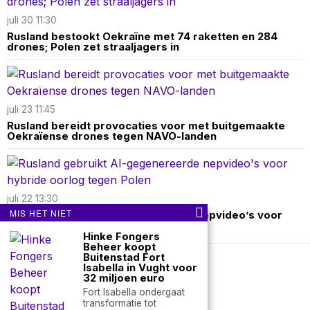
juli 30 11:30
Rusland bestookt Oekraïne met 74 raketten en 284
drones; Polen zet straaljagers in
juli 23 11:45
Rusland bereidt provocaties voor met buitgemaakte
Oekraïense drones tegen NAVO-landen
juli 22 13:30
MIS HET NIET
Rusland gebruikt AI-gegenereerde nepvideo’s voor
hybride oorlog tegen Polen
Hinke Fongers
Beheer koopt
Buitenstad Fort
Isabella in Vught voor
Over ons
Contact
32 miljoen euro
Fort Isabella ondergaat
nieuwsimpuls.online
transformatie tot