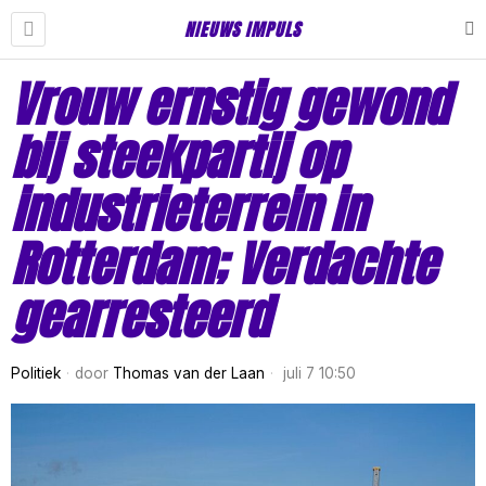
NIEUWS IMPULS
Vrouw ernstig gewond
bij steekpartij op
industrieterrein in
Rotterdam; Verdachte
gearresteerd
Politiek
door
Thomas van der Laan
juli 7 10:50