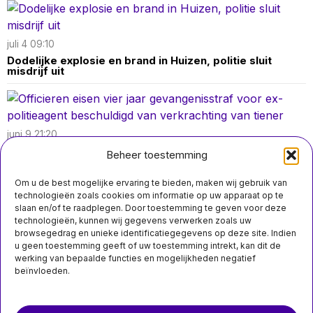
juli 4 09:10
Dodelijke explosie en brand in Huizen, politie sluit
misdrijf uit
juni 9 21:20
Officieren eisen vier jaar gevangenisstraf voor ex-
Beheer toestemming
politieagent beschuldigd van verkrachting van tiener
Om u de best mogelijke ervaring te bieden, maken wij gebruik van
technologieën zoals cookies om informatie op uw apparaat op te
slaan en/of te raadplegen. Door toestemming te geven voor deze
technologieën, kunnen wij gegevens verwerken zoals uw
april 26 13:30
browsegedrag en unieke identificatiegegevens op deze site. Indien
Vrouw (45) aangehouden na steekincident in huis in
u geen toestemming geeft of uw toestemming intrekt, kan dit de
Veendam; slachtoffer lichtgewond
werking van bepaalde functies en mogelijkheden negatief
beïnvloeden.
Over ons
Contact
MIS HET NIET