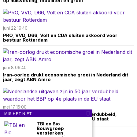
op huisvesting, mobiliteit en groei
juni 22 19:40
PRO, VVD, D66, Volt en CDA sluiten akkoord voor
bestuur Rotterdam
juni 8 06:40
Iran-oorlog drukt economische groei in Nederland dit
jaar, zegt ABN Amro
mei 17 15:00
MIS HET NIET
Nederlandse uitgaven zijn in 50 jaar verdubbeld,
waardoor het BBP op 4e plaats in de EU staat
TBI en Bio
Bouwgroep
versterken