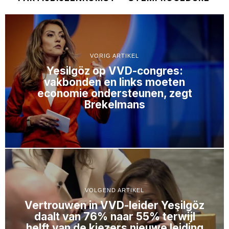
VORIG ARTIKEL
Yesilgöz op VVD-congres:
vakbonden en links moeten
economie ondersteunen, zegt
Brekelmans
VOLGEND ARTIKEL
Vertrouwen in VVD-leider Yeşilgöz
daalt van 76% naar 55% terwijl
helft van de kiezers nieuwe leiding