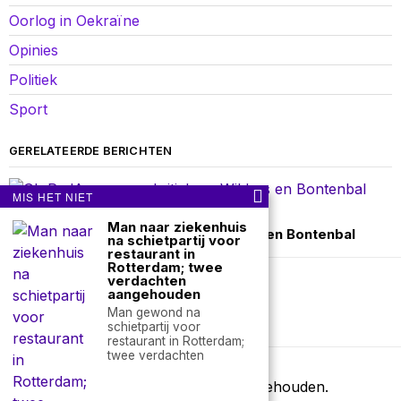
Oorlog in Oekraïne
Opinies
Politiek
Sport
GERELATEERDE BERICHTEN
MIS HET NIET
september 27 17:50
Man naar ziekenhuis
GL-PvdA-congres: kritiek op Wilders en Bontenbal
na schietpartij voor
restaurant in
Rotterdam; twee
verdachten
aangehouden
Over ons
Contact
Man gewond na
schietpartij voor
nieuwsimpuls.online
restaurant in Rotterdam;
twee verdachten
©
2026
- Alle rechten voorbehouden.