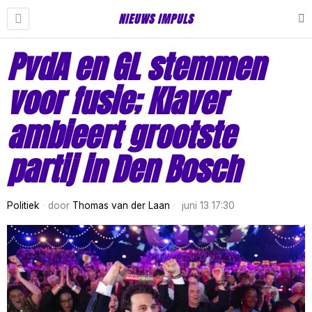
NIEUWS IMPULS
PvdA en GL stemmen
voor fusie; Klaver
ambieert grootste
partij in Den Bosch
Politiek
door
Thomas van der Laan
juni 13 17:30