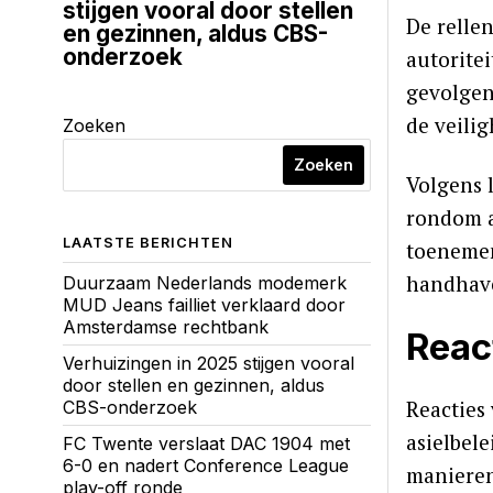
stijgen vooral door stellen
De relle
en gezinnen, aldus CBS-
onderzoek
autorite
gevolgen
de veili
Zoeken
Zoeken
Volgens 
rondom a
LAATSTE BERICHTEN
toenemen
handhav
Duurzaam Nederlands modemerk
MUD Jeans failliet verklaard door
Amsterdamse rechtbank
Reac
Verhuizingen in 2025 stijgen vooral
door stellen en gezinnen, aldus
Reacties
CBS-onderzoek
asielbel
FC Twente verslaat DAC 1904 met
6-0 en nadert Conference League
manieren
play-off ronde