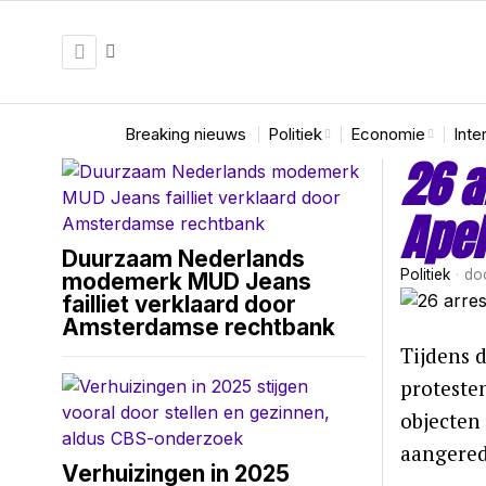
Breaking nieuws
Politiek
Economie
Inte
26 a
Ape
Duurzaam Nederlands
Politiek
do
modemerk MUD Jeans
failliet verklaard door
Amsterdamse rechtbank
Tijdens 
proteste
objecten
aangere
Verhuizingen in 2025