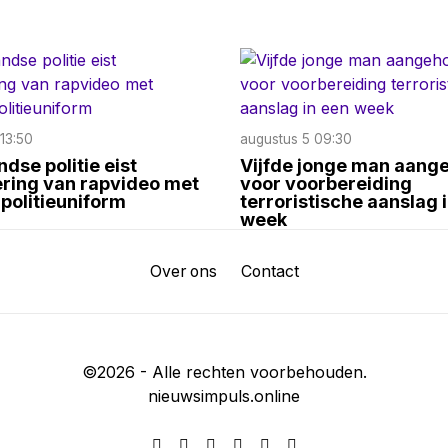
13:50
augustus 5 09:30
dse politie eist
Vijfde jonge man aang
ering van rapvideo met
voor voorbereiding
 politieuniform
terroristische aanslag 
week
Over ons
Contact
©
2026
- Alle rechten voorbehouden.
nieuwsimpuls.online