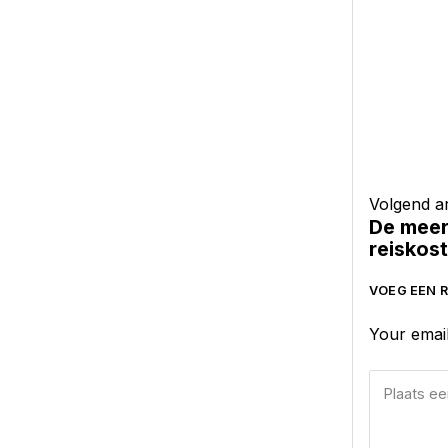
Volgend ar
De meer
reiskos
VOEG EEN R
Your email