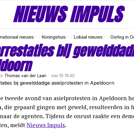
NIEUWS IMPULS
rnationaal nieuws
Koningshuis
Lokaal nieuws
Oorlog in O
rrestaties bij gewelddadi
ldoorn
or
Thomas van der Laan
mei 10 16:40
de tweede avond van asielprotesten in Apeldoorn h
n, die gepaard gingen met geweld, resulteerden in 
 naar de agenten. Tijdens de onrust raakte een de
den, meldt
Nieuws Impuls
.