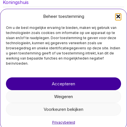
Koningshuis
Lokaal nieuws
Beheer toestemming
Oorlog in Oekraïne
Om u de best mogelijke ervaring te bieden, maken wij gebruik van
Opinies
technologieën zoals cookies om informatie op uw apparaat op te
slaan en/of te raadplegen. Door toestemming te geven voor deze
Politiek
technologieën, kunnen wij gegevens verwerken zoals uw
browsegedrag en unieke identificatiegegevens op deze site. Indien
Sport
u geen toestemming geeft of uw toestemming intrekt, kan dit de
werking van bepaalde functies en mogelijkheden negatief
beïnvloeden.
Over ons
Contact
MIS HET NIET
Accepteren
nieuwsimpuls.online
DNA bevestigt dat
“probleemwolf”
Weigeren
zesjarige in
©
2026
- Alle rechten voorbehouden.
Utrechtse Heuvelrug
heeft gebeten
Voorkeuren bekijken
nieuwsimpuls.online
De wolf met de
codenaam GW3237m, die
Privacybeleid
in verband werd